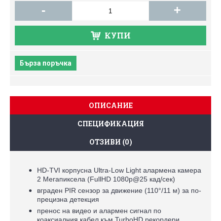
-
+
КУПИ
Бърза поръчка
ОПИСАНИЕ
СПЕЦИФИКАЦИЯ
ОТЗИВИ (0)
HD-TVI корпусна Ultra-Low Light алармена камера
2 Мегапиксела (FullHD 1080p@25 кад/сек)
вграден PIR сензор за движение (110°/11 м) за по-
прецизна детекция
пренос на видео и алармен сигнал по
коаксиалния кабел към TurboHD рекордери