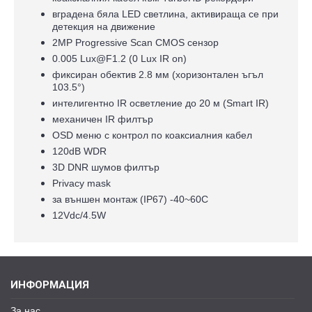
вградена бяла LED светлина, активираща се при
детекция на движение
2MP Progressive Scan CMOS сензор
0.005 Lux@F1.2 (0 Lux IR on)
фиксиран обектив 2.8 мм (хоризонтален ъгъл
103.5°)
интелигентно IR осветление до 20 м (Smart IR)
механичен IR филтър
OSD меню с контрол по коаксиалния кабел
120dB WDR
3D DNR шумов филтър
Privacy mask
за външен монтаж (IP67) -40~60C
12Vdc/4.5W
ИНФОРМАЦИЯ
За нас