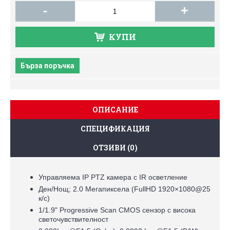
-
+
КУПИ
Бърза поръчка
ОПИСАНИЕ
СПЕЦИФИКАЦИЯ
ОТЗИВИ (0)
Управляема IP PTZ камера с IR осветление
Ден/Нощ; 2.0 Mегапиксела (FullHD 1920×1080@25
к/с)
1/1.9" Progressive Scan CMOS сензор с висока
светочувствителност