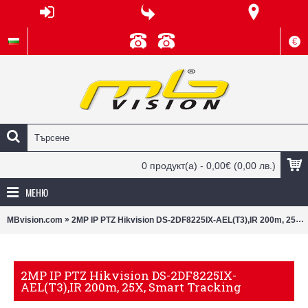
€
0 продукт(а) - 0,00€
(0,00 лв.)
МЕНЮ
»
MBvision.com
2MP IP PTZ Hikvision DS-2DF8225IX-AEL(T3),IR 200m, 25X, Smart Tracking
2MP IP PTZ Hikvision DS-2DF8225IX-
AEL(T3),IR 200m, 25X, Smart Tracking