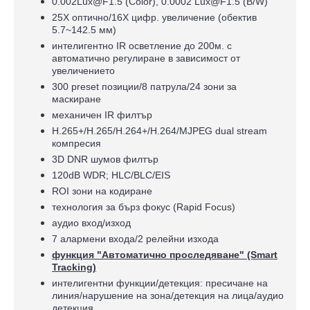
0.002Lux@F1.5 (Color), 0.0002 Lux@F1.5 (B/W)
25X оптично/16X цифр. увеличение (обектив
5.7~142.5 мм)
интелигентно IR осветление до 200м. с
автоматично регулиране в зависимост от
увеличението
300 preset позиции/8 патрула/24 зони за
маскиране
механичен IR филтър
H.265+/H.265/H.264+/H.264/MJPEG dual stream
компресия
3D DNR шумов филтър
120dB WDR; HLC/BLC/EIS
ROI зони на кодиране
технология за бърз фокус (Rapid Focus)
аудио вход/изход
7 алармени входа/2 релейни изхода
функция "Автоматично проследяване" (Smart
Tracking)
интелигентни функции/детекция: пресичане на
линия/нарушение на зона/детекция на лица/аудио
детекция