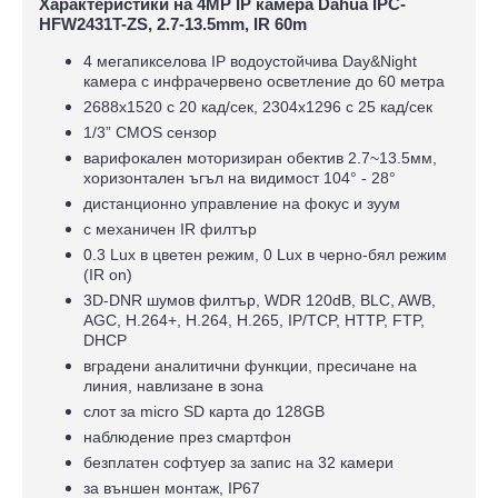
Характеристики на 4MP IP камера Dahua IPC-
HFW2431T-ZS, 2.7-13.5mm, IR 60m
4 мегапикселова IP водоустойчива Day&Night
камера с инфрачервено осветление до 60 метра
2688x1520 с 20 кад/сек, 2304х1296 с 25 кад/сек
1/3” CMOS сензор
варифокален моторизиран обектив 2.7~13.5мм,
хоризонтален ъгъл на видимост 104° - 28°
дистанционно управление на фокус и зуум
c механичен IR филтър
0.3 Lux в цветен режим, 0 Lux в черно-бял режим
(IR on)
3D-DNR шумов филтър, WDR 120dB, BLC, AWB,
AGC, H.264+, H.264, H.265, IP/TCP, HTTP, FTP,
DHCP
вградени аналитични функции, пресичане на
линия, навлизане в зона
слот за micro SD карта до 128GB
наблюдение през смартфон
безплатен софтуер за запис на 32 камери
за външен монтаж, IP67