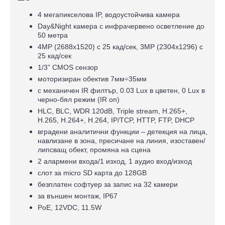
4 мегапикселова IP, водоустойчива камера
Day&Night камера с инфрачервено осветление до
50 метра
4MP (2688x1520) с 25 кад/сек, 3MP (2304x1296) с
25 кад/сек
1/3” CMOS сензор
моторизиран обектив 7мм÷35мм
с механичен IR филтър, 0.03 Lux в цветен, 0 Lux в
черно-бял режим (IR on)
HLC, BLC, WDR 120dB, Triple stream, H.265+,
H.265, H.264+, H.264, IP/TCP, HTTP, FTP, DHCP
вградени аналитични функции – детекция на лица,
навлизане в зона, пресичане на линия, изоставен/
липсващ обект, промяна на сцена
2 алармени входa/1 изход, 1 аудио вход/изход
слот за micro SD карта до 128GB
безплатен софтуер за запис на 32 камери
за външен монтаж, IP67
PoE, 12VDC, 11.5W