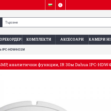
€
ОРЕКОРДЕРИ
КОМПЛЕКТИ
АКСЕСОАРИ
КАМЕРИ HI
hua IPC-HDW4431M
4MP, аналитични функции, IR 30м Dahua IPC-HDW