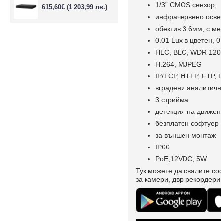
1/3” CMOS сензор,
615,60€
(1 203,99 лв.)
инфрачервено осве
обектив 3.6мм, с м
0.01 Lux в цветен, 
HLC, BLC, WDR 120
H.264, MJPEG
IP/TCP, HTTP, FTP,
вградени аналитичн
3 стрийма
детекция на движен
безплатен софтуер 
за външен монтаж
IP66
PoE,12VDC, 5W
Тук можете да свалите со
за камери, двр рекордери