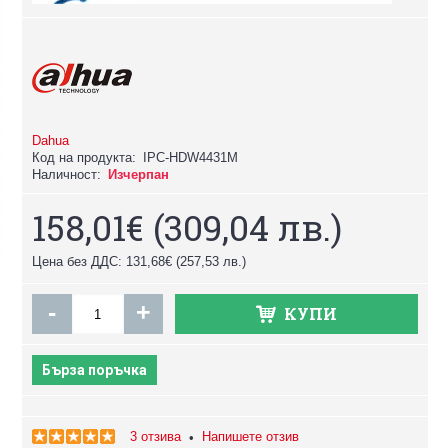
Dahua
Код на продукта:
IPC-HDW4431M
Наличност:
Изчерпан
158,01€
(309,04 лв.)
Цена без ДДС: 131,68€
(257,53 лв.)
-
+
КУПИ
Бърза поръчка
3 отзива
Напишете отзив
•