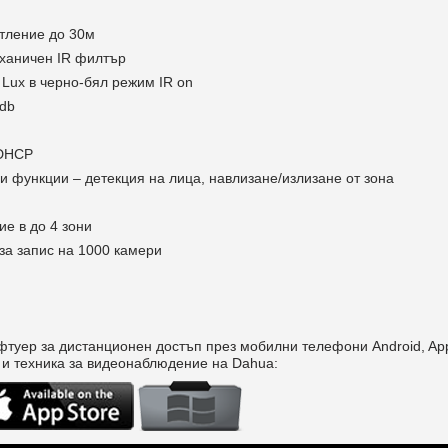
тление до 30м
еханичен IR филтър
0 Lux в черно-бял режим IR on
db
 DHCP
и функции – детекция на лица, навлизане/излизане от зона
ие в до 4 зони
за запис на 1000 камери
фтуер за дистанционен достъп през мобилни телефони Android, Ap
 и техника за видеонаблюдение на Dahua: