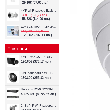
29,16€
(57,03 лв.)
4MP Wi-Fi камерa Ezviz CS-H3c с микрофон и говорител
64,80€
(126,74 лв.)
58,32€
(114,06 лв.)
Ezviz CS-H90 – 4MP умна Wi-Fi камера, два обектива и цветен нощен
140,40€
(274,59 лв.)
126,36€
(247,13 лв.)
Най-нови
8MP Ezviz CS-EP4 Sliver Wi-Fi видеодомофон
190,80€
(373,17 лв.)
6MP панорамна Wi-Fi камерa Ezviz CS-E4p
130,80€
(255,82 лв.)
Hikvision DS-9632NXI-I8/VPro – 32-канален NVR с интелигентен AI анализ
4 425,48€
(8 655,35 лв.)
2* 3MP IP Wi-Fi камера Dahua P3D-3F-PV-P-0280B/0600B-PRO