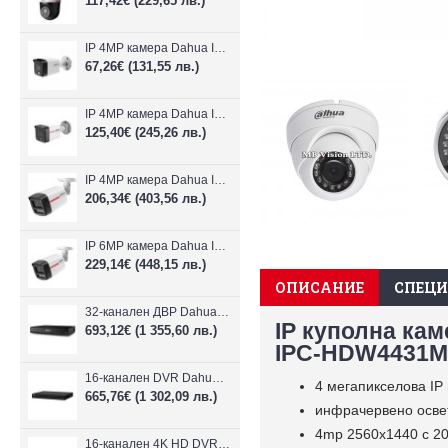
117,42€
(229,65 лв.)
IP 4MP камера Dahua IPC-B1E40-A-0280B, 2.8mm, IR 30m
67,26€
(131,55 лв.)
IP 4MP камера Dahua IPC-HFW1439TC1-A-LED-0280B-PRO, 2.8mm, IR 30m
125,40€
(245,26 лв.)
IP 4MP камера Dahua IPC-HFW2449TL-S-LED-0280B-PRO, 2.8mm, IR 50m
206,34€
(403,56 лв.)
IP 6MP камера Dahua IPC-HFW2649TL-S-LED-0280B-PRO, 2.8mm, IR 50m
229,14€
(448,15 лв.)
ОПИСАНИЕ
СПЕЦ
32-канален ДВР Dahua XVR5232AN-I3/Т
IP куполна ка
693,12€
(1 355,60 лв.)
IPC-HDW4431M
16-канален DVR Dahua XVR5216AN-4KL-I3/T + 16 IP
4 мегапикселова IP
665,76€
(1 302,09 лв.)
инфрачервено осве
4mp 2560x1440 с 20 
16-канален 4K HD DVR Dahua XVR5116H-4KL-I3/T + 16 IP камери