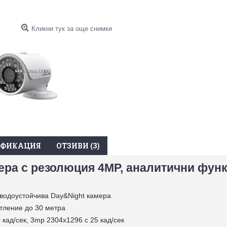
Кликни тук за още снимки
ИФИКАЦИЯ
ОТЗИВИ (3)
мера с резолюция 4MP, аналитични фун
 водоустойчива Day&Night камера
тление до 30 метра
кад/сек, 3mp 2304x1296 с 25 кад/сек