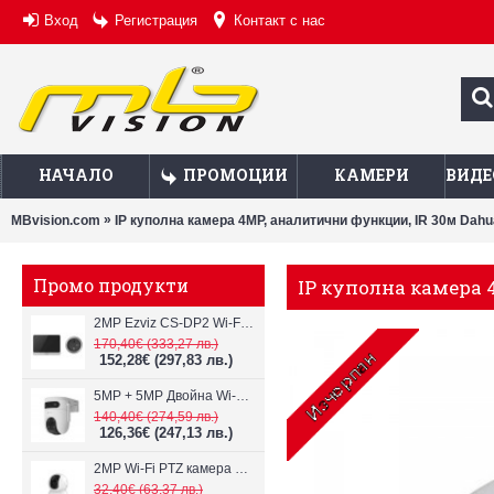
Вход
Регистрация
Контакт с нас
НАЧАЛО
ПРОМОЦИИ
КАМЕРИ
ВИДЕ
»
MBvision.com
IP куполна камера 4MP, аналитични функции, IR 30м Da
Промо продукти
IP куполна камера 
2MP Ezviz CS-DP2 Wi-Fi видеодомофон
170,40€
(333,27 лв.)
152,28€
(297,83 лв.)
5MP + 5MP Двойна Wi-Fi IP камера с два обектива Ezviz CS-H9c
140,40€
(274,59 лв.)
126,36€
(247,13 лв.)
2MP Wi-Fi PTZ камерa с микрофон и говорител Ezviz CS-TY1
32,40€
(63,37 лв.)