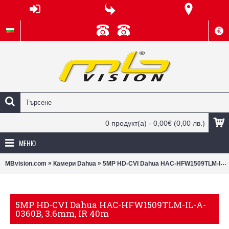
€
0 продукт(а) - 0,00€
(0,00 лв.)
МЕНЮ
»
»
MBvision.com
Камери Dahua
5MP HD-CVI Dahua HAC-HFW1509TLM-IL-A-0360B, 3.6mm, IR 40m
5MP HD-CVI Dahua HAC-HFW1509TLM-IL-A-
0360B, 3.6mm, IR 40m