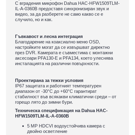
С вградения микрофон Dahua HAC-HFW1509TLM-
IL-A-0360B предоставя синхронизиран звук и
видео, за да разберете не само какво се е
случило, но и как.
Гъвкавост и лесна интеграция
Благодарение на коаксиално меню OSD,
настройките могат да се извършват директно
през DVR. Камерата е съвместима с монтажни
аксесоари PFA130-E и PFA134, което улеснява
инсталацията на различни повърхности.
Проектирана за тежки условия
IP67 защитата и работният температурен
диапазон от -30°C до +60°C гарантират
стабилност във всякакви климатични среди – от
горещо лято до зимни бури.
Техническа спецификация на Dahua HAC-
HFW1509TLM-IL-A-0360B
5 MP HDCVI водоустойчива камера с
двойно осветление