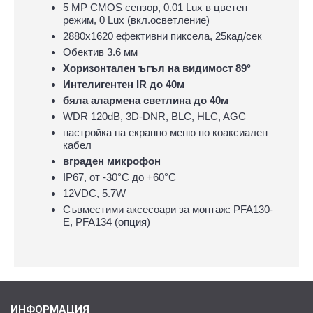
5 MP CMOS сензор, 0.01 Lux в цветен
режим, 0 Lux (вкл.осветление)
2880х1620 ефективни пиксела, 25кад/сек
Обектив 3.6 мм
Хоризонтален ъгъл на видимост 89°
Интелигентен IR до 40м
бяла алармена светлина до 40м
WDR 120dB, 3D-DNR, BLC, HLC, AGC
настройка на екранно меню по коаксиален
кабел
вграден микрофон
IP67, oт -30°С до +60°С
12VDC, 5.7W
Съвместими аксесоари за монтаж: PFA130-
E, PFA134 (опция)
ИНФОРМАЦИЯ