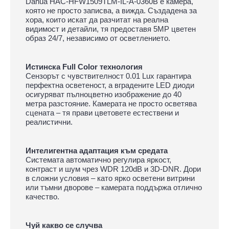
Dahua HAC-HFW1509TLM-IL-A-0360B е камера,
която не просто записва, а вижда. Създадена за
хора, които искат да разчитат на реална
видимост и детайли, тя предоставя 5MP цветен
образ 24/7, независимо от осветлението.
Истинска Full Color технология
Сензорът с чувствителност 0.01 Lux гарантира
перфектна осветеност, а вградените LED диоди
осигуряват пълноцветно изображение до 40
метра разстояние. Камерата не просто осветява
сцената – тя прави цветовете естествени и
реалистични.
Интелигентна адаптация към средата
Системата автоматично регулира яркост,
контраст и шум чрез WDR 120dB и 3D-DNR. Дори
в сложни условия – като ярко осветени витрини
или тъмни дворове – камерата поддържа отлично
качество.
Чуй какво се случва