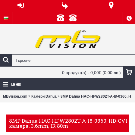
€
0 продукт(а) - 0,00€
(0,00 лв.)
МЕНЮ
»
»
MBvision.com
Камери Dahua
8MP Dahua HAC-HFW2802T-A-I8-0360, HD-CVI камера, 3.6mm, IR 80m
8MP Dahua HAC-HFW2802T-A-I8-0360, HD-CVI
камера, 3.6mm, IR 80m