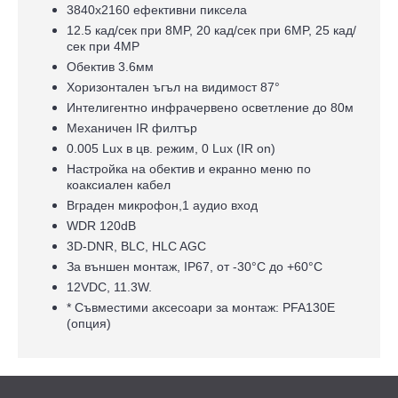
3840х2160 ефективни пиксела
12.5 кад/сек при 8MP, 20 кад/сек при 6MP, 25 кад/
сек при 4MP
Обектив 3.6мм
Хоризонтален ъгъл на видимост 87°
Интелигентно инфрачервено осветление до 80м
Механичен IR филтър
0.005 Lux в цв. режим, 0 Lux (IR on)
Настройка на обектив и екранно меню по
коаксиален кабел
Вграден микрофон,1 аудио вход
WDR 120dB
3D-DNR, BLC, HLC AGC
За външен монтаж, IP67, oт -30°С до +60°С
12VDC, 11.3W.
* Съвместими аксесоари за монтаж: PFA130Е
(опция)