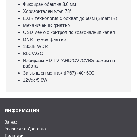
Фиксиран обектив 3.6 мм
Хоризонтален ъгъл 78°
EXIR технология с обхват до 60 м (Smart IR)
Механичен IR филтър
OSD меню с контрол по коаксиалния кабел
DNR шумов филтър
130dB WDR
BLC/AGC
Избираем HD-TVI/AHD/CVI/CVBS режим на
работа
За външен монтаж (IP67) -40~60C
12Vdc/5.8W
ИНФОРМАЦИЯ
За нас
Условия за Доставка
Политики