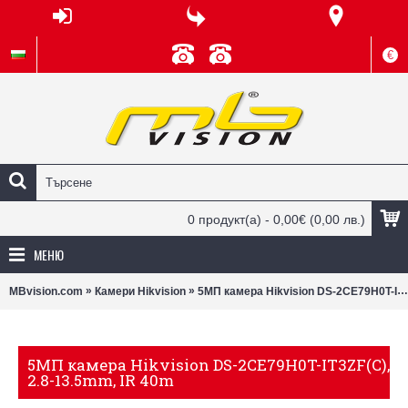
€
0 продукт(а) - 0,00€
(0,00 лв.)
МЕНЮ
»
»
MBvision.com
Камери Hikvision
5МП камера Hikvision DS-2CE79H0T-IT3ZF(C), 2.8-13.5mm, IR 40m
5МП камера Hikvision DS-2CE79H0T-IT3ZF(C),
2.8-13.5mm, IR 40m