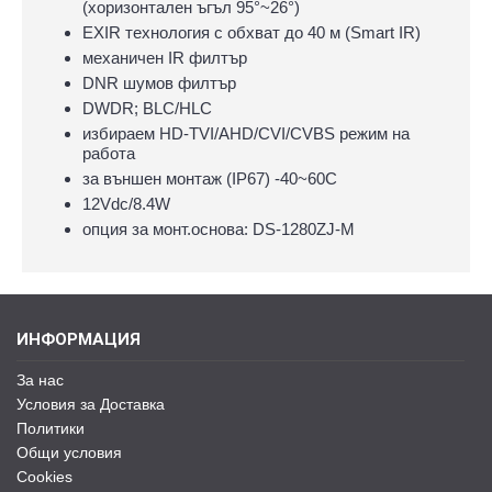
(хоризонтален ъгъл 95°~26°)
EXIR технология с обхват до 40 м (Smart IR)
механичен IR филтър
DNR шумов филтър
DWDR; BLC/HLC
избираем HD-TVI/AHD/CVI/CVBS режим на
работа
за външен монтаж (IP67) -40~60C
12Vdc/8.4W
опция за монт.основа: DS-1280ZJ-М
ИНФОРМАЦИЯ
За нас
Условия за Доставка
Политики
Общи условия
Cookies