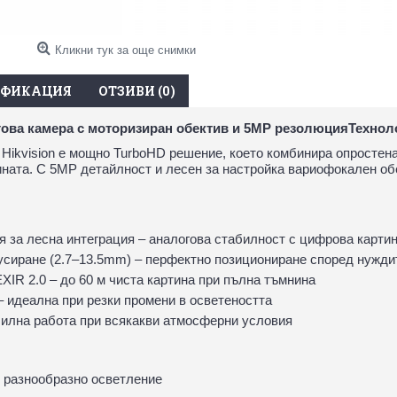
Кликни тук за още снимки
ИФИКАЦИЯ
ОТЗИВИ (0)
ва камера с моторизиран обектив и 5MP резолюцияТехноло
Hikvision е мощно TurboHD решение, което комбинира опростена
ината. С 5MP детайлност и лесен за настройка вариофокален обе
я за лесна интеграция – аналогова стабилност с цифрова карти
сиране (2.7–13.5mm) – перфектно позициониране според нужди
XIR 2.0 – до 60 м чиста картина при пълна тъмнина
– идеална при резки промени в осветеността
абилна работа при всякакви атмосферни условия
с разнообразно осветление