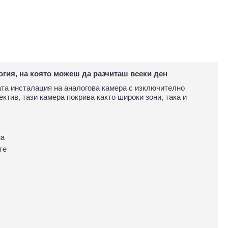
гия, на която можеш да разчиташ всеки ден
та инсталация на аналогова камера с изключително
ктив, тази камера покрива както широки зони, така и
на
те