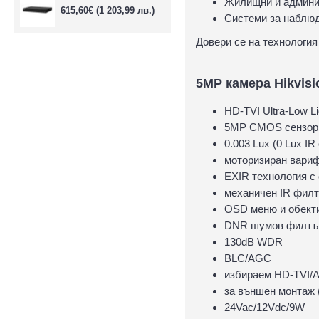
Жилищни и админи
615,60€
(1 203,99 лв.)
Системи за наблюд
Довери се на технологи
5MP камера Hikvisi
HD-TVI Ultra-Low L
5MP CMOS сензор 
0.003 Lux (0 Lux IR
моторизиран варифо
EXIR технология с 
механичен IR фил
OSD меню и обекти
DNR шумов филтъ
130dB WDR
BLC/AGC
избираем HD-TVI/
за външен монтаж 
24Vac/12Vdc/9W