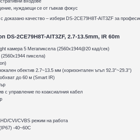
стративни входове
ение, нуждаещи се от гъвкав фокус
я с доказано качество – избери DS-2CE79H8T-AIT3ZF за профес
on DS-2CE79H8T-AIT3ZF, 2.7-13.5mm, IR 60m
ight камера 5 Мегапиксела (2560х1944@20 кад/сек)
(2560x1944 пиксела)
 on)
кален обектив 2.7~13.5 мм (хоризонтален ъгъл 92.3°~29.3°)
обхват до 60 м (Smart IR)
тър
в с управление по коаксиалния кабел
р
AHD/CVI/CVBS режим на работа
(IP67) -40~60C