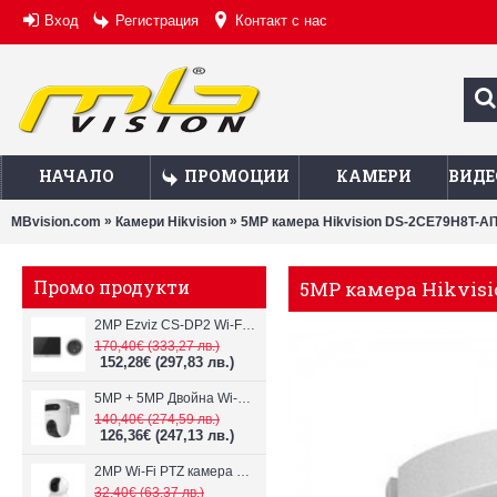
Вход
Регистрация
Контакт с нас
НАЧАЛО
ПРОМОЦИИ
КАМЕРИ
ВИДЕ
»
»
MBvision.com
Камери Hikvision
5MP камера Hikvision DS-2CE79H8T-AIT
Промо продукти
5MP камера Hikvisio
2MP Ezviz CS-DP2 Wi-Fi видеодомофон
170,40€
(333,27 лв.)
152,28€
(297,83 лв.)
5MP + 5MP Двойна Wi-Fi IP камера с два обектива Ezviz CS-H9c
140,40€
(274,59 лв.)
126,36€
(247,13 лв.)
2MP Wi-Fi PTZ камерa с микрофон и говорител Ezviz CS-TY1
32,40€
(63,37 лв.)