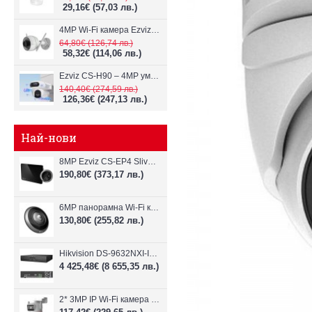
29,16€
(57,03 лв.)
4MP Wi-Fi камерa Ezviz CS-H3c с микрофон и говорител
64,80€
(126,74 лв.)
58,32€
(114,06 лв.)
Ezviz CS-H90 – 4MP умна Wi-Fi камера, два обектива и цветен нощен
140,40€
(274,59 лв.)
126,36€
(247,13 лв.)
Най-нови
8MP Ezviz CS-EP4 Sliver Wi-Fi видеодомофон
190,80€
(373,17 лв.)
6MP панорамна Wi-Fi камерa Ezviz CS-E4p
130,80€
(255,82 лв.)
Hikvision DS-9632NXI-I8/VPro – 32-канален NVR с интелигентен AI анализ
4 425,48€
(8 655,35 лв.)
2* 3MP IP Wi-Fi камера Dahua P3D-3F-PV-P-0280B/0600B-PRO