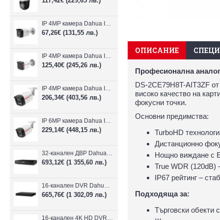
117,42€
(229,65 лв.)
IP 4MP камера Dahua IPC-B1E40-A-0280B, 2.8mm, IR 30m
67,26€
(131,55 лв.)
ОПИСАНИЕ
СПЕЦ
IP 4MP камера Dahua IPC-HFW1439TC1-A-LED-0280B-PRO, 2.8mm, IR 30m
125,40€
(245,26 лв.)
Професионална аналого
DS-2CE79H8T-AIT3ZF от 
IP 4MP камера Dahua IPC-HFW2449TL-S-LED-0280B-PRO, 2.8mm, IR 50m
високо качество на карт
206,34€
(403,56 лв.)
фокусни точки.
Основни предимства:
IP 6MP камера Dahua IPC-HFW2649TL-S-LED-0280B-PRO, 2.8mm, IR 50m
229,14€
(448,15 лв.)
TurboHD технологи
Дистанционно фоку
32-канален ДВР Dahua XVR5232AN-I3/Т
Нощно виждане с E
693,12€
(1 355,60 лв.)
True WDR (120dB) 
IP67 рейтинг – ст
16-канален DVR Dahua XVR5216AN-4KL-I3/T + 16 IP
Подходяща за:
665,76€
(1 302,09 лв.)
Търговски обекти 
16-канален 4K HD DVR Dahua XVR5116H-4KL-I3/T + 16 IP камери