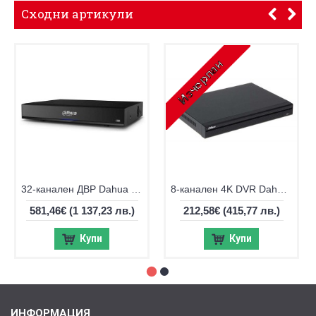
Сходни артикули
32-канален ДВР Dahua XVR5232AN-I3
8-канален 4K DVR Dahua XVR5108HS-4KL + 4 IP камери
581,46€
(1 137,23 лв.)
212,58€
(415,77 лв.)
Купи
Купи
ИНФОРМАЦИЯ