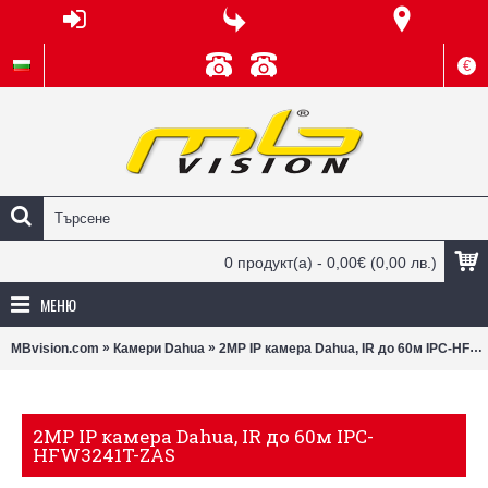
€
0 продукт(а) - 0,00€
(0,00 лв.)
МЕНЮ
»
»
MBvision.com
Камери Dahua
2MP IP камера Dahua, IR до 60м IPC-HFW3241T-ZAS
2MP IP камера Dahua, IR до 60м IPC-
HFW3241T-ZAS