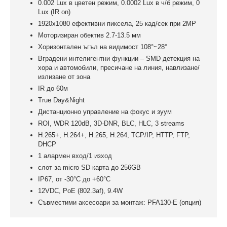
0.002 Lux в цветен режим, 0.0002 Lux в ч/б режим, 0
Lux (IR on)
1920х1080 ефективни пиксела, 25 кад/сек при 2MP
Моторизиран обектив 2.7-13.5 мм
Хоризонтален ъгъл на видимост 108°~28°
Вградени интелигентни функции – SMD детекция на
хора и автомобили, пресичане на линия, навлизане/
излизане от зона
IR до 60м
True Day&Night
Дистанционно управление на фокус и зуум
ROI, WDR 120dB, 3D-DNR, BLC, HLC, 3 streams
H.265+, H.264+, H.265, H.264, TCP/IP, HTTP, FTP,
DHCP
1 алармен вход/1 изход
слот за micro SD карта до 256GB
IP67, oт -30°С до +60°С
12VDC, PoE (802.3af), 9.4W
Съвместими аксесоари за монтаж: PFA130-E (опция)