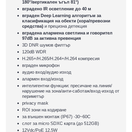
180°/вертикален ъгъл 81°)
вградено IR осветление до 40 м
вграден Deep Learning алгоритъм за
класификация на обекти (хора/превозни
средства)
и прецизна детекция
вградена алармена светлина и говорител
97dB за активна превенция
3D DNR шумов филтър
120dB WDR
H.265+/H.265/H.264+/H.264 компресия
вграден микрофон
аудио вход/аудио изход
алармен вход/изход
интелигентни функции: пресичане на линия/
нарушение на зона/анти-саботаж/вход-изход от
периметър
privacy mask
ROI зони на кодиране
за външен монтаж (IP67) -30~60C
слот за micro SDXC карта (до 512GB)
12Vdc/PoE 12.5W