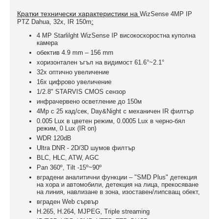
Кратки технически характеристики на
WizSense 4MP IP
:
PTZ Dahua, 32x, IR 150m
4 MP Starlilght WizSense IP високоскоростна куполна
камера
обектив 4.9 mm – 156 mm
хоризонтален ъгъл на видимост 61.6°~2.1°
32х оптично увеличение
16x цифрово увеличение
1/2.8" STARVIS CMOS сензор
инфрачервено осветление до 150м
4Mp с 25 кад/сек, Day&Night с механичен IR филтър
0.005 Lux в цветен режим, 0.0005 Lux в черно-бял
режим, 0 Lux (IR on)
WDR 120dB
Ultra DNR - 2D/3D шумов филтър
BLC, HLC, ATW, AGC
Pan 360º, Tilt -15º~90º
вградени аналитични функции – "SMD Plus" детекция
на хора и автомобили, детекция на лица, прекосяване
на линия, навлизане в зона, изоставен/липсващ обект,
вграден Web сървър
H.265, H.264, MJPEG, Triple streaming