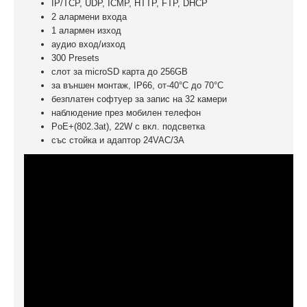
IP/TCP, UDP, ICMP, HTTP, FTP, DHCP
2 aлармени входа
1 алармен изход
аудио вход/изход
300 Presets
слот за microSD карта до 256GB
за външен монтаж, IP66, от-40°C до 70°C
безплатен софтуер за запис на 32 камери
наблюдение през мобилен телефон
PoE+(802.3at), 22W с вкл. подсветка
със стойка и адаптор 24VAC/3A