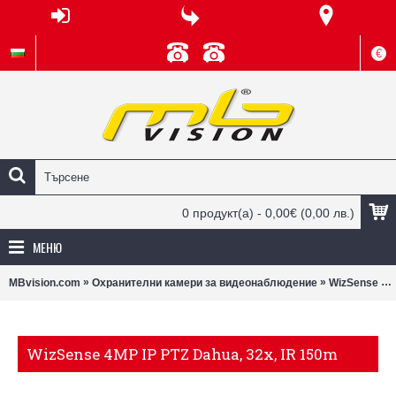
€
0 продукт(а) - 0,00€
(0,00 лв.)
МЕНЮ
»
»
MBvision.com
Охранителни камери за видеонаблюдение
WizSense 4MP IP PTZ Dahua, 32x, IR 150m
WizSense 4MP IP PTZ Dahua, 32x, IR 150m