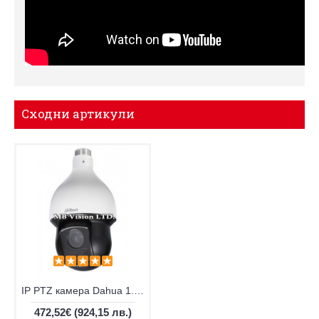
Сходни артикули
IP PTZ камера Dahua 1.3MP 20x оптичен зуум, IR до 100m - SD59120Т-HN
472,52€
(924,15 лв.)