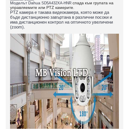
Моделът Dahua
спада към групата на
SD5A432XA-HNR
управляемите или PTZ камерите.
PTZ камера е такава видеокамера, която може да
бъде дистанционно завъртана в различни посоки и
има дистанционен контрол на оптичното увеличени
(zoom).