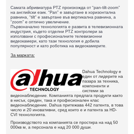
Самата абривиатура PTZ произхожда от “pan-tilt-zoom”
на английски език. “Pan” e завъртане в хоризонтална
равнина, “tilt” е завъртане във вертикална равнина, а
“zoom” е оптично увеличение.
Първоначално технологията е развита в телевизионната
индустрия, където отделни PTZ контролери за
използвани с професионалните телевизионни
видеокамери, като тази технология е добила
популярност и като роботика на видеокамерите.
За марката:
Dahua Technology е
един от лидерите на
пазара за техника,
компоненти и
системи за
видеонаблюдение. Компанията предлага продукти както
в нисък, среден, така и професионален клас
видеонаблюдение. Dahua притежава 442 патента, в това
число и 20 иновативни, сред които е и патента за HD-
CVI технологията.
Производството на компанията се простира на над 50
000кв м, а персонала е над 20 000 души.