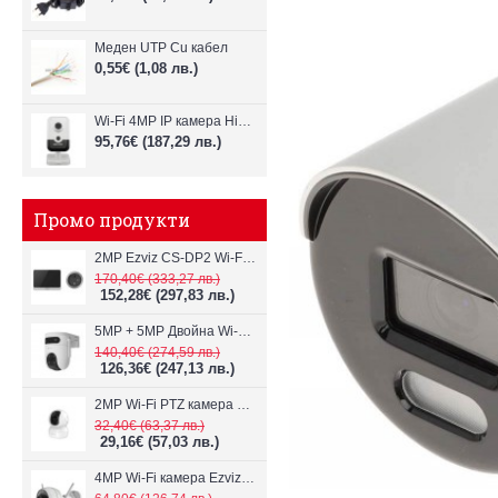
Меден UTP Cu кабел
0,55€
(1,08 лв.)
Wi-Fi 4MP IP камера Hikvision DS-2CD2443G2-IW(W)
95,76€
(187,29 лв.)
Промо продукти
2MP Ezviz CS-DP2 Wi-Fi видеодомофон
170,40€
(333,27 лв.)
152,28€
(297,83 лв.)
5MP + 5MP Двойна Wi-Fi IP камера с два обектива Ezviz CS-H9c
140,40€
(274,59 лв.)
126,36€
(247,13 лв.)
2MP Wi-Fi PTZ камерa с микрофон и говорител Ezviz CS-TY1
32,40€
(63,37 лв.)
29,16€
(57,03 лв.)
4MP Wi-Fi камерa Ezviz CS-H3c с микрофон и говорител