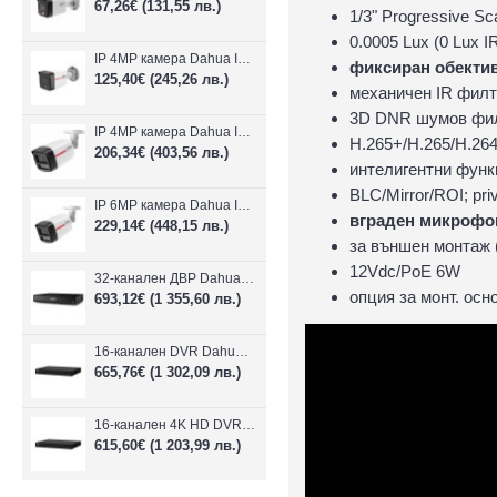
67,26€
(131,55 лв.)
1/3" Progressive 
0.0005 Lux (0 Lux I
IP 4MP камера Dahua IPC-HFW1439TC1-A-LED-0280B-PRO, 2.8mm, IR 30m
фиксиран обектив 
125,40€
(245,26 лв.)
механичен IR фил
3D DNR шумов фи
IP 4MP камера Dahua IPC-HFW2449TL-S-LED-0280B-PRO, 2.8mm, IR 50m
H.265+/H.265/H.264
206,34€
(403,56 лв.)
интелигентни функ
BLC/Mirror/ROI; pr
IP 6MP камера Dahua IPC-HFW2649TL-S-LED-0280B-PRO, 2.8mm, IR 50m
вграден микрофо
229,14€
(448,15 лв.)
за външен монтаж 
12Vdc/PoE 6W
32-канален ДВР Dahua XVR5232AN-I3/Т
опция за монт. ос
693,12€
(1 355,60 лв.)
16-канален DVR Dahua XVR5216AN-4KL-I3/T + 16 IP
665,76€
(1 302,09 лв.)
16-канален 4K HD DVR Dahua XVR5116H-4KL-I3/T + 16 IP камери
615,60€
(1 203,99 лв.)