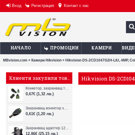
Вход
Регистрация
Контакт с нас
НАЧАЛО
ПРОМОЦИИ
КАМЕРИ
ВИДЕ
»
»
MBvision.com
Камери Hikvision
Hikvision DS-2CD1047G2H-LIU, 4MP, Co
Клиенти закупили това, купиха също
Hikvision DS-2CD104
Конкетор, захранващ тип "женски"
0,67€
(1,32 лв.)
Захранващ конектор за камера - мъжки
0,61€
(1,20 лв.)
Захранващ адаптер 12V, 2A за камери за видеонаблюдение
12,86€
(25,15 лв.)