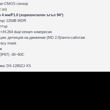
Scan CMOS сензор
R on)
4 мм/F1.0 (хоризонтален ъгъл 94°)
тър; 120dB WDR
лтър
+/H.264 dual stream компресия
ции: детекция на движение (MD 2.0)/анти-саботаж
ivacy mask
н
(IP67) -30~60C
нова: DS-1280ZJ-XS