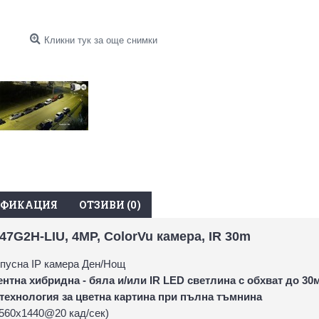
Кликни тук за още снимки
ИФИКАЦИЯ
ОТЗИВИ (0)
47G2H-LIU, 4MP, ColorVu камера, IR 30m
пусна IP камера Ден/Нощ
нтна хибридна - бяла и/или IR LED светлина с обхват до 30
 технология за цветна картина при пълна тъмнина
2560x1440@20 кад/сек)