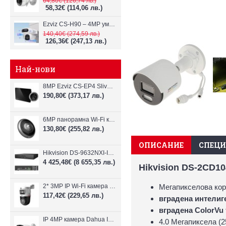
64,80€
(126,74 лв.)
58,32€
(114,06 лв.)
Ezviz CS-H90 – 4MP умна Wi-Fi камера, два обектива и цветен нощен
140,40€
(274,59 лв.)
126,36€
(247,13 лв.)
Най-нови
8MP Ezviz CS-EP4 Sliver Wi-Fi видеодомофон
190,80€
(373,17 лв.)
6MP панорамна Wi-Fi камерa Ezviz CS-E4p
130,80€
(255,82 лв.)
ОПИСАНИЕ
СПЕЦ
Hikvision DS-9632NXI-I8/VPro – 32-канален NVR с интелигентен AI анализ
4 425,48€
(8 655,35 лв.)
Hikvision DS-2CD10
2* 3MP IP Wi-Fi камера Dahua P3D-3F-PV-P-0280B/0600B-PRO
Мегапикселова кор
117,42€
(229,65 лв.)
вградена интелиге
вградена ColorVu
IP 4MP камера Dahua IPC-B1E40-A-0280B, 2.8mm, IR 30m
4.0 Мегапиксела (