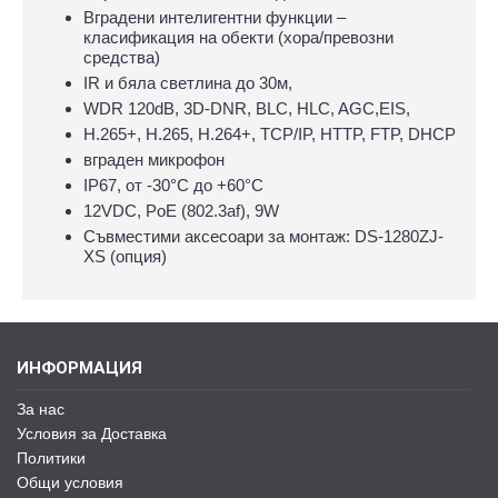
Вградени интелигентни функции –
класификация на обекти (хора/превозни
средства)
IR и бяла светлина до 30м,
WDR 120dB, 3D-DNR, BLC, HLC, AGC,EIS,
H.265+, H.265, H.264+, TCP/IP, HTTP, FTP, DHCP
вграден микрофон
IP67, oт -30°С до +60°С
12VDC, PoE (802.3af), 9W
Съвместими аксесоари за монтаж: DS-1280ZJ-
XS (опция)
ИНФОРМАЦИЯ
За нас
Условия за Доставка
Политики
Общи условия