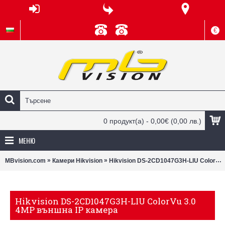
€
0 продукт(а) - 0,00€
(0,00 лв.)
МЕНЮ
»
»
MBvision.com
Камери Hikvision
Hikvision DS-2CD1047G3H-LIU ColorVu 3.0 4MP външна IP камера
Hikvision DS-2CD1047G3H-LIU ColorVu 3.0
4MP външна IP камера