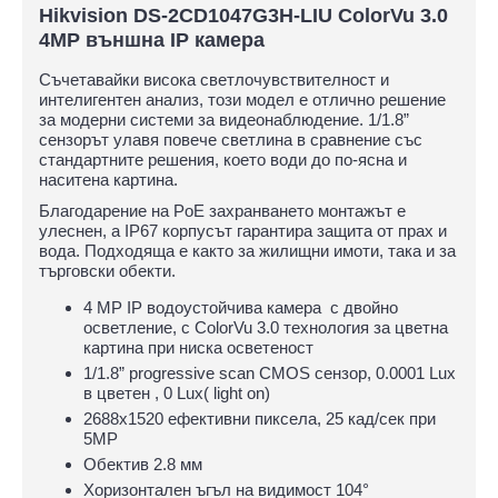
Hikvision DS-2CD1047G3H-LIU ColorVu 3.0
4MP външна IP камера
Съчетавайки висока светлочувствителност и
интелигентен анализ, този модел е отлично решение
за модерни системи за видеонаблюдение. 1/1.8”
сензорът улавя повече светлина в сравнение със
стандартните решения, което води до по-ясна и
наситена картина.
Благодарение на PoE захранването монтажът е
улеснен, а IP67 корпусът гарантира защита от прах и
вода. Подходяща е както за жилищни имоти, така и за
търговски обекти.
4 MP IP водоустойчива камера с двойно
осветление, с ColorVu 3.0 технология за цветна
картина при ниска осветеност
1/1.8” progressive scan CMOS сензор, 0.0001 Lux
в цветен , 0 Lux( light on)
2688х1520 ефективни пиксела, 25 кад/сек при
5MP
Обектив 2.8 мм
Хоризонтален ъгъл на видимост 104°