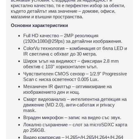
кристално качество, тя е перфектен избор за обекти,
където детайлът има значение – домове, офиси,
магазини и външни пространства.
Основни характеристики
Full HD качество – 2MP резолюция
(1920x1080@25fps) за детайлни изображения.
ColorVu технология – комбинация от бяла LED и
IR светлина с обхват до 30 метра.
Широк ъгъл на видимост – фиксиран 2.8 mm
обектив с 103° хоризонтален ъгъл.
Чувствителен CMOS сензор – 1/2.9" Progressive
Scan с ниска осветеност 0.005 Lux.
Механичен IR филтър – оптимизиране на
изображението ден и нощ.
Смарт видеоанализ – интелигентна детекция на
движение (MD 2.0), анти-саботаж и privacy
mask.
Вграден микрофон – запис на видео със звук.
Локално съхранение – слот за microSDXC карта
до 256GB.
Видео компресия – H.265+/H.265/H.264+/H.264