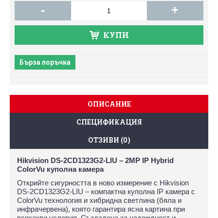
-
+
КУПИ
Бърза поръчка
ОПИСАНИЕ
СПЕЦИФИКАЦИЯ
ОТЗИВИ (0)
Hikvision DS-2CD1323G2-LIU – 2MP IP Hybrid
ColorVu куполна камера
Открийте сигурността в ново измерение с Hikvision
DS-2CD1323G2-LIU – компактна куполна IP камера с
ColorVu технология и хибридна светлина (бяла и
инфрачервена), която гарантира ясна картина при
всякакви условия. Създадена за надеждност и