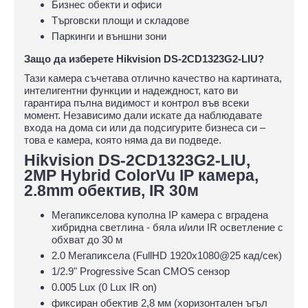
Бизнес обекти и офиси
Търговски площи и складове
Паркинги и външни зони
Защо да изберете Hikvision DS-2CD1323G2-LIU?
Тази камера съчетава отлично качество на картината,
интелигентни функции и надеждност, като ви
гарантира пълна видимост и контрол във всеки
момент. Независимо дали искате да наблюдавате
входа на дома си или да подсигурите бизнеса си –
това е камера, която няма да ви подведе.
Hikvision DS-2CD1323G2-LIU,
2MP Hybrid ColorVu IP камера,
2.8mm обектив, IR 30м
Мегапикселова куполна IP камера с вградена
хибридна светлина - бяла и/или IR осветление с
обхват до 30 м
2.0 Мегапиксела (FullHD 1920x1080@25 кад/сек)
1/2.9" Progressive Scan CMOS сензор
0.005 Lux (0 Lux IR on)
фиксиран обектив 2,8 мм (хоризонтален ъгъл