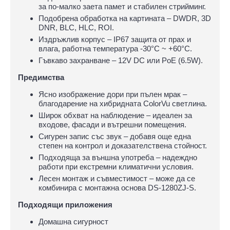
за по-малко заета памет и стабилен стрийминг.
Подобрена обработка на картината – DWDR, 3D
DNR, BLC, HLC, ROI.
Издръжлив корпус – IP67 защита от прах и
влага, работна температура -30°C ~ +60°C.
Гъвкаво захранване – 12V DC или PoE (6.5W).
Предимства
Ясно изображение дори при пълен мрак –
благодарение на хибридната ColorVu светлина.
Широк обхват на наблюдение – идеален за
входове, фасади и вътрешни помещения.
Сигурен запис със звук – добавя още една
степен на контрол и доказателствена стойност.
Подходяща за външна употреба – надеждно
работи при екстремни климатични условия.
Лесен монтаж и съвместимост – може да се
комбинира с монтажна основа DS-1280ZJ-S.
Подходящи приложения
Домашна сигурност