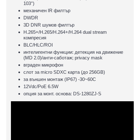
103°)
механичен IR филтър
DWDR
3D DNR шумов филтър
H.265+/H.265/H.264+/H.264 dual stream
компресия
BLC/HLC/ROI
интелигентни функции: детекция на движение
(MD 2.0)/анти-саботаж; privacy mask
вграден микрофон
слот за micro SDXC карта (до 256GB)
за външен монтаж (IP67) -30~60C
12Vdc/PoE 6.5W
опция за монт. основа: DS-1280ZJ-S