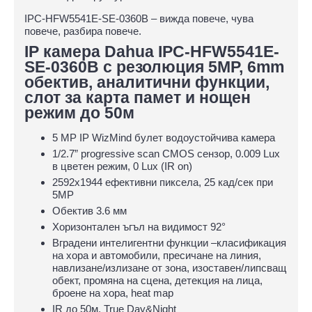
IPC-HFW5541E-SE-0360B – вижда повече, чува
повече, разбира повече.
IP камера Dahua IPC-HFW5541E-
SE-0360B с резолюция 5MP, 6mm
обектив, аналитични функции,
слот за карта памет и нощен
режим до 50м
5 MP IP WizMind булет водоустойчива камера
1/2.7” progressive scan CMOS сензор, 0.009 Lux
в цветен режим, 0 Lux (IR on)
2592х1944 ефективни пиксела, 25 кад/сек при
5MP
Обектив 3.6 мм
Хоризонтален ъгъл на видимост 92°
Вградени интелигентни функции –класификация
на хора и автомобили, пресичане на линия,
навлизане/излизане от зона, изоставен/липсващ
обект, промяна на сцена, детекция на лица,
броене на хора, heat map
IR до 50м, True Day&Night