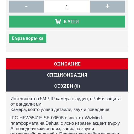
-
+
КУПИ
Бърза поръчка
ОПИСАНИЕ
СПЕЦИФИКАЦИЯ
ОТЗИВИ (0)
Интелигентна 5MP IP камера с аудио, ePoE и защита
от вандализъм
Камера, която улавя детайли, звук и поведение
IPC-HFW5541E-SE-0360B е част от WizMind
платформата на Dahua, с ясно изразен акцент върху
AI поведенчески анализ, запис на звук и
ултраустойчив дизайн. Перфектният избор за среди,