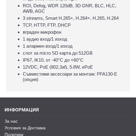
ROI, Defog, WDR 120dB, 3D-DNR, BLC, HLC,
AWB, AGC
3 streams, Smart H.265+, H.264+, H.265, H.264
TCP, HTTP, FTP, DHCP
вграден микрофон
1 аудио вход/1 изход
1 алармен вход/1 изход
слот за micro SD карта до 512GB
IP67, IK10, oт -40°С до +60°С
12VDC, PoE (802.3af), 5.8W, ePoE
Съвместими аксесоари за монтаж: PFA130-E
(опция)
ИНФОРМАЦИЯ
За нас
Условия за Доставка
Политики