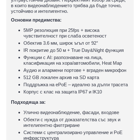
в които видеонаблюдението трябва да бъде точно,
устойчиво и интелигентно.
Основни предимства:
5MP резолюция при 25fps + висока
чувствителност при слаба осветеност
Обектив 3.6 мм, широк ъгъл от 92°
IR покритие до 50 м + True Day&Night функция
Функции с AI: разпознаване на лица,
класификация на хора/автомобили, Heat Map
Аудио и алармени портове + вграден микрофон
512 GB локален архив на SD карта
Поддръжка на ePoE – идеално за дълги трасета
Корпус с клас на защита IP67 и IK10
Подходяща за:
Улично видеонаблюдение, фасади, входове
Обекти с нужда от доказателства със звук и
интелигентно филтриране
Системи с централизирано управление и PoE
инфраструктура