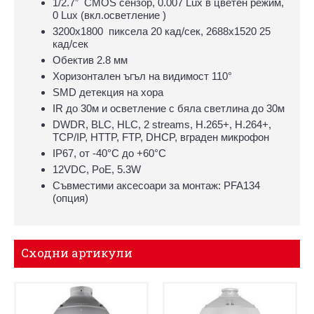
1/2.7” CMOS сензор, 0.007 Lux в цветен режим,
0 Lux (вкл.осветление )
3200x1800 пиксела 20 кад/сек, 2688x1520 25
кад/сек
Обектив 2.8 мм
Хоризонтален ъгъл на видимост 110°
SMD детекция на хора
IR до 30м и осветление с бяла светлина до 30м
DWDR, BLC, HLC, 2 streams, H.265+, H.264+,
TCP/IP, HTTP, FTP, DHCP, вграден микрофон
IP67, oт -40°С до +60°С
12VDC, PoE, 5.3W
Съвместими аксесоари за монтаж: PFA134
(опция)
Сходни артикули