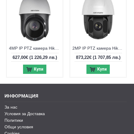
4MP IP PTZ камера Hikvision DS-2DE4425IW-DE(T5), IR 100m, 25x оптичен
2MP IP PTZ камера Hikvision DS-2DE5232IW-AE(S6), IR 150m, 32x оптично
627,00€
(1 226,29 лв.)
873,22€
(1 707,85 лв.)
Купи
Купи
ИНФОРМАЦИЯ
За нас
Условия за Доставка
Политики
Общи условия
Cookies