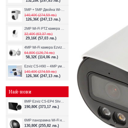
152,28€
(297,83 лв.)
5MP + 5MP Двойна Wi-Fi IP камера с два обектива Ezviz CS-H9c
140,40€
(274,59 лв.)
126,36€
(247,13 лв.)
2MP Wi-Fi PTZ камерa с микрофон и говорител Ezviz CS-TY1
32,40€
(63,37 лв.)
29,16€
(57,03 лв.)
4MP Wi-Fi камерa Ezviz CS-H3c с микрофон и говорител
64,80€
(126,74 лв.)
58,32€
(114,06 лв.)
Ezviz CS-H90 – 4MP умна Wi-Fi камера, два обектива и цветен нощен
140,40€
(274,59 лв.)
126,36€
(247,13 лв.)
Най-нови
8MP Ezviz CS-EP4 Sliver Wi-Fi видеодомофон
190,80€
(373,17 лв.)
6MP панорамна Wi-Fi камерa Ezviz CS-E4p
130,80€
(255,82 лв.)