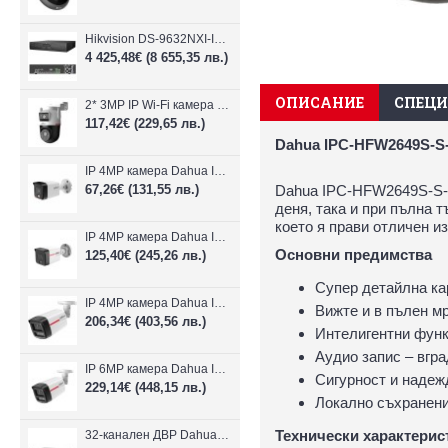
Hikvision DS-9632NXI-I8/VPro – 32-канален NVR с интелигентен AI анализ
4 425,48€
(8 655,35 лв.)
ОПИСАНИЕ
СПЕЦ
2* 3MP IP Wi-Fi камера Dahua P3D-3F-PV-P-0280B/0600B-PRO
117,42€
(229,65 лв.)
Dahua IPC-HFW2649S-S-
IP 4MP камера Dahua IPC-B1E40-A-0280B, 2.8mm, IR 30m
67,26€
(131,55 лв.)
Dahua IPC-HFW2649S-S-I
деня, така и при пълна 
което я прави отличен и
IP 4MP камера Dahua IPC-HFW1439TC1-A-LED-0280B-PRO, 2.8mm, IR 30m
Основни предимства
125,40€
(245,26 лв.)
Супер детайлна кар
IP 4MP камера Dahua IPC-HFW2449TL-S-LED-0280B-PRO, 2.8mm, IR 50m
Вижте и в пълен мр
206,34€
(403,56 лв.)
Интелигентни функ
Аудио запис – вгра
IP 6MP камера Dahua IPC-HFW2649TL-S-LED-0280B-PRO, 2.8mm, IR 50m
Сигурност и надежд
229,14€
(448,15 лв.)
Локално съхранени
Технически характерис
32-канален ДВР Dahua XVR5232AN-I3/Т