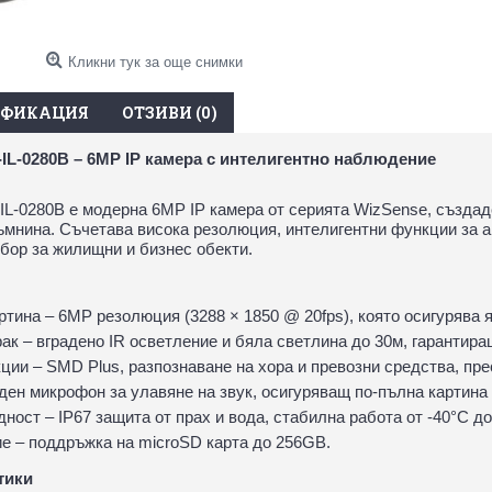
Кликни тук за още снимки
ИФИКАЦИЯ
ОТЗИВИ (0)
IL-0280B – 6MP IP камера с интелигентно наблюдение
L-0280B е модерна 6MP IP камера от серията WizSense, създад
тъмнина. Съчетава висока резолюция, интелигентни функции за 
збор за жилищни и бизнес обекти.
тина – 6MP резолюция (3288 × 1850 @ 20fps), която осигурява я
ак – вградено IR осветление и бяла светлина до 30м, гарантир
ции – SMD Plus, разпознаване на хора и превозни средства, пре
ден микрофон за улавяне на звук, осигуряващ по-пълна картина
ност – IP67 защита от прах и вода, стабилна работа от -40°C до
е – поддръжка на microSD карта до 256GB.
тики