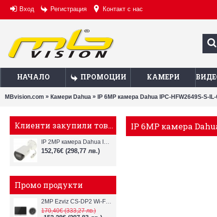
Вход
Регистрация
Контакт с нас
НАЧАЛО
ПРОМОЦИИ
КАМЕРИ
ВИДЕ
»
»
MBvision.com
Камери Dahua
IP 6MP камера Dahua IPC-HFW2649S-S-IL-
Клиенти закупили това, купиха също
IP 6MP камера Dahua
IP 2MP камера Dahua IPC-HFW2249S-S-IL-0280B, 2.8mm, IR 30m
152,76€
(298,77 лв.)
Промо продукти
2MP Ezviz CS-DP2 Wi-Fi видеодомофон
170,40€
(333,27 лв.)