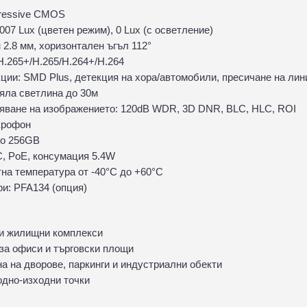
gressive CMOS
007 Lux (цветен режим), 0 Lux (с осветление)
2.8 мм, хоризонтален ъгъл 112°
H.265+/H.265/H.264+/H.264
ции: SMD Plus, детекция на хора/автомобили, пресичане на лини
бяла светлина до 30м
яване на изображението: 120dB WDR, 3D DNR, BLC, HLC, ROI
крофон
до 256GB
, PoE, консумация 5.4W
тна температура от -40°С до +60°С
и: PFA134 (опция)
 и жилищни комплекси
а офиси и търговски площи
а на дворове, паркинги и индустриални обекти
дно-изходни точки