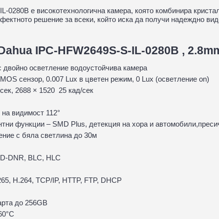
-0280B е високотехнологична камера, която комбинира кристал
рфектното решение за всеки, който иска да получи надеждно ви
Dahua IPC-HFW2649S-S-IL-0280B , 2.8mm
с двойно осветление водоустойчива камера
 CMOS сензор, 0.007 Lux в цветен режим, 0 Lux (осветление on)
/сек, 2688 × 1520 25 кад/сек
 на видимост 112°
нтни функции – SMD Plus, детекция на хора и автомобили,пресич
ение с бяла светлина до 30м
3D-DNR, BLC, HLC
265, H.264, TCP/IP, HTTP, FTP, DHCP
карта до 256GB
+60°С