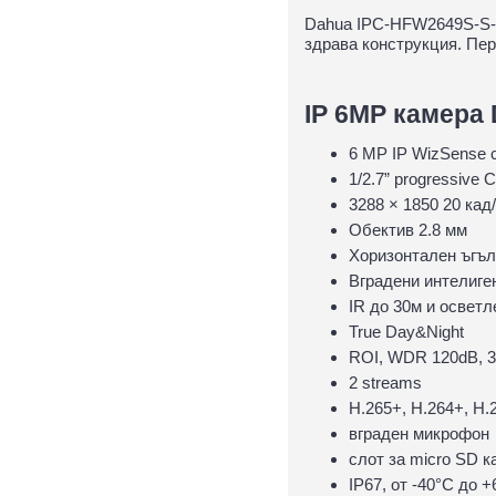
Dahua IPC-HFW2649S-S-IL
здрава конструкция. Пе
IP 6MP камера 
6 MP IP WizSense 
1/2.7” progressive
3288 × 1850 20 кад
Обектив 2.8 мм
Хоризонтален ъгъл
Вградени интелиге
IR до 30м и осветл
True Day&Night
ROI, WDR 120dB, 
2 streams
H.265+, H.264+, H.
вграден микрофон
слот за micro SD 
IP67, oт -40°С до 