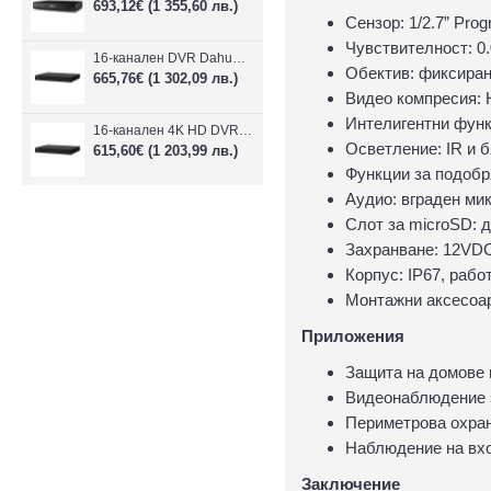
693,12€
(1 355,60 лв.)
Сензор: 1/2.7” Pro
Чувствителност: 0.
16-канален DVR Dahua XVR5216AN-4KL-I3/T + 16 IP
Обектив: фиксиран 
665,76€
(1 302,09 лв.)
Видео компресия: 
Интелигентни функ
16-канален 4K HD DVR Dahua XVR5116H-4KL-I3/T + 16 IP камери
Осветление: IR и 
615,60€
(1 203,99 лв.)
Функции за подобр
Аудио: вграден ми
Слот за microSD: 
Захранване: 12VDC
Корпус: IP67, рабо
Монтажни аксесоар
Приложения
Защита на домове
Видеонаблюдение з
Периметрова охран
Наблюдение на вхо
Заключение