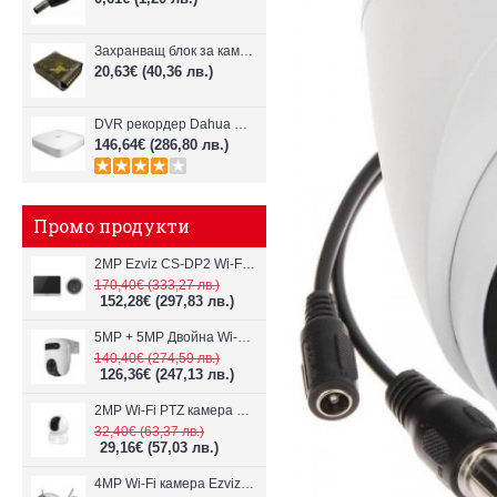
Захранващ блок за камери 12v, 5A
20,63€
(40,36 лв.)
DVR рекордер Dahua XVR5108C-X за 8 HDCVI, AHD, HDTVI, аналог камери
146,64€
(286,80 лв.)
Промо продукти
2MP Ezviz CS-DP2 Wi-Fi видеодомофон
170,40€
(333,27 лв.)
152,28€
(297,83 лв.)
5MP + 5MP Двойна Wi-Fi IP камера с два обектива Ezviz CS-H9c
140,40€
(274,59 лв.)
126,36€
(247,13 лв.)
2MP Wi-Fi PTZ камерa с микрофон и говорител Ezviz CS-TY1
32,40€
(63,37 лв.)
29,16€
(57,03 лв.)
4MP Wi-Fi камерa Ezviz CS-H3c с микрофон и говорител