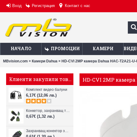
Вход
Регистрация
Контакт с нас
НАЧАЛО
ПРОМОЦИИ
КАМЕРИ
ВИДЕ
»
»
MBvision.com
Камери Dahua
HD-CVI 2MP камера Dahua HAC-T2A21-U-0
Клиенти закупили това, купиха също
HD-CVI 2MP камера 
Комплект видео балуни
6,17€
(12,06 лв.)
Конкетор, захранващ тип "женски"
0,67€
(1,32 лв.)
Захранващ конектор за камера - мъжки
0,61€
(1,20 лв.)