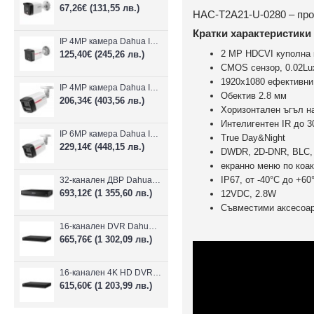
67,26€
(131,55 лв.)
HAC-T2A21-U-0280 – про
Кратки характеристики
IP 4MP камера Dahua IPC-HFW1439TC1-A-LED-0280B-PRO, 2.8mm, IR 30m
2 MP HDCVI куполна 
125,40€
(245,26 лв.)
CMOS сензор, 0.02Lux
1920х1080 ефективни 
IP 4MP камера Dahua IPC-HFW2449TL-S-LED-0280B-PRO, 2.8mm, IR 50m
Обектив 2.8 мм
206,34€
(403,56 лв.)
Хоризонтален ъгъл н
Интелигентен IR до 3
IP 6MP камера Dahua IPC-HFW2649TL-S-LED-0280B-PRO, 2.8mm, IR 50m
True Day&Night
229,14€
(448,15 лв.)
DWDR, 2D-DNR, BLC,
екранно меню по коа
IP67, oт -40°С до +60
32-канален ДВР Dahua XVR5232AN-I3/Т
693,12€
(1 355,60 лв.)
12VDC, 2.8W
Съвместими аксесоар
16-канален DVR Dahua XVR5216AN-4KL-I3/T + 16 IP
665,76€
(1 302,09 лв.)
16-канален 4K HD DVR Dahua XVR5116H-4KL-I3/T + 16 IP камери
615,60€
(1 203,99 лв.)