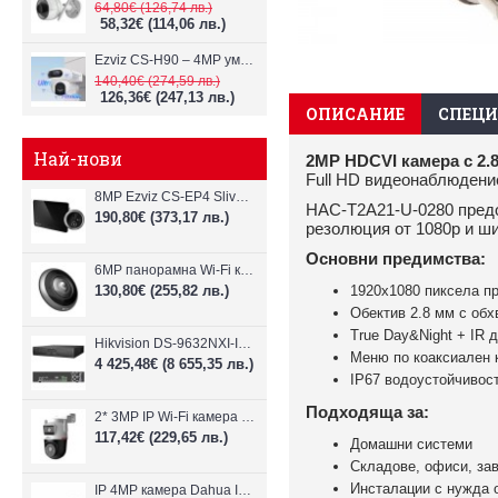
64,80€
(126,74 лв.)
58,32€
(114,06 лв.)
Ezviz CS-H90 – 4MP умна Wi-Fi камера, два обектива и цветен нощен
140,40€
(274,59 лв.)
126,36€
(247,13 лв.)
ОПИСАНИЕ
СПЕЦ
Най-нови
2MP HDCVI камера с 2.
Full HD видеонаблюдени
8MP Ezviz CS-EP4 Sliver Wi-Fi видеодомофон
HAC-T2A21-U-0280 предо
190,80€
(373,17 лв.)
резолюция от 1080p и ши
Основни предимства:
6MP панорамна Wi-Fi камерa Ezviz CS-E4p
130,80€
(255,82 лв.)
1920x1080 пиксела пр
Обектив 2.8 мм с обх
True Day&Night + IR 
Hikvision DS-9632NXI-I8/VPro – 32-канален NVR с интелигентен AI анализ
Меню по коаксиален 
4 425,48€
(8 655,35 лв.)
IP67 водоустойчивос
Подходяща за:
2* 3MP IP Wi-Fi камера Dahua P3D-3F-PV-P-0280B/0600B-PRO
117,42€
(229,65 лв.)
Домашни системи
Складове, офиси, за
Инсталации с нужда 
IP 4MP камера Dahua IPC-B1E40-A-0280B, 2.8mm, IR 30m