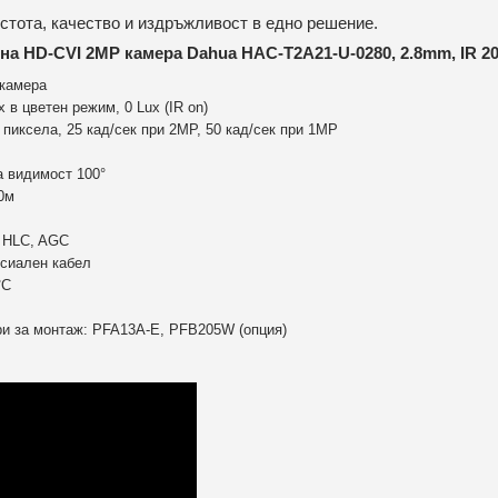
стота, качество и издръжливост в едно решение.
 на HD-CVI 2MP камера Dahua HAC-T2A21-U-0280, 2.8mm, IR 2
камера
 в цветен режим, 0 Lux (IR on)
пиксела, 25 кад/сек при 2MP, 50 кад/сек при 1MP
а видимост 100°
0м
 HLC, AGC
ксиален кабел
°С
и за монтаж: PFA13A-E, PFB205W (опция)