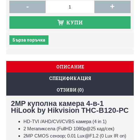
-
+
КУПИ
Бърза поръчка
ОПИСАНИЕ
СПЕЦИФИКАЦИЯ
ОТЗИВИ (0)
2MP куполна камера 4-в-1
HiLook by Hikvision THC-B120-PC
HD-TVI /AHD/CVI/CVBS камера (4 in 1)
2 Мегапиксела (FullHD 1080p@25 кад/сек)
2MP CMOS сензор; 0.01 Lux@F1.2 (0 Lux IR on)