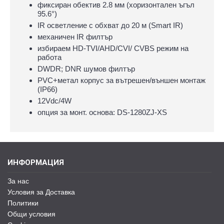
фиксиран обектив 2.8 мм (хоризонтален ъгъл
95.6°)
IR осветление с обхват до 20 м (Smart IR)
механичен IR филтър
избираем HD-TVI/AHD/CVI/ CVBS режим на
работа
DWDR; DNR шумов филтър
PVC+метал корпус за вътрешен/външен монтаж
(IP66)
12Vdc/4W
опция за монт. основа: DS-1280ZJ-XS
ИНФОРМАЦИЯ
За нас
Условия за Доставка
Политики
Общи условия