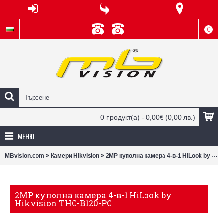
€
0 продукт(а) - 0,00€
(0,00 лв.)
МЕНЮ
»
»
MBvision.com
Камери Hikvision
2MP куполна камера 4-в-1 HiLook by Hikvision THC-B120-PC
2MP куполна камера 4-в-1 HiLook by
Hikvision THC-B120-PC