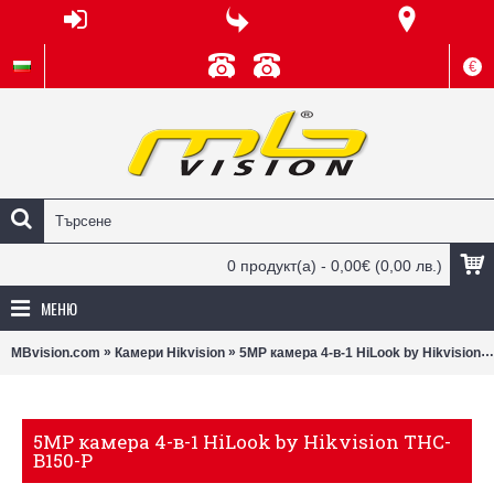
€
0 продукт(а) - 0,00€
(0,00 лв.)
МЕНЮ
»
»
MBvision.com
Камери Hikvision
5MP камера 4-в-1 HiLook by Hikvision THC-B150-P
5MP камера 4-в-1 HiLook by Hikvision THC-
B150-P