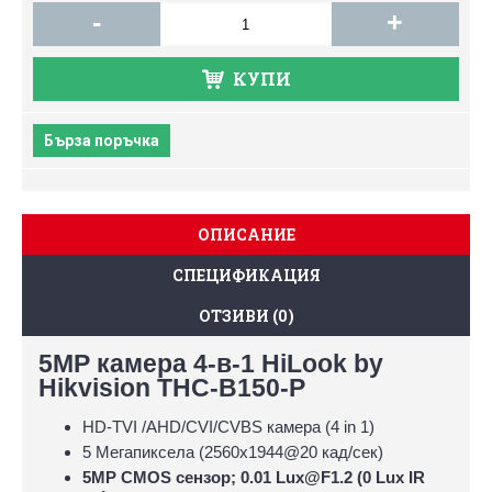
-
+
КУПИ
Бърза поръчка
ОПИСАНИЕ
СПЕЦИФИКАЦИЯ
ОТЗИВИ (0)
5MP камера 4-в-1 HiLook by
Hikvision THC-B150-P
HD-TVI /AHD/CVI/CVBS камера (4 in 1)
5 Мегапиксела (2560х1944@20 кад/сек)
5MP CMOS сензор; 0.01 Lux@F1.2 (0 Lux IR