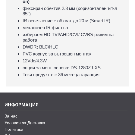
on)
фиксиран обектив 2.8 мм (хоризонтален ъгъл
85°)
IR осветление с обхват до 20 м (Smart IR)
механичен IR филтър
избираем HD-TVI/AHD/CVI/ CVBS режим на
работа
DWDR; BLC/HLC
PVC
корпус за вътрешен монтаж
12Vdc/4.3W
опция за монт. основа: DS-1280ZJ-XS
Този продукт е с 36 месеца гаранция
ИНФОРМАЦИЯ
За нас
Условия за Доставка
Политики