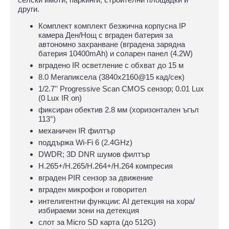
други.
Комплект комплект безжична корпусна IP
камера Ден/Нощ с вграден батерия за
автономно захранване (вградена зарядна
батерия 10400mAh) и соларен панел (4.2W)
вградено IR осветление с обхват до 15 м
8.0 Мегапиксела (3840x2160@15 кад/сек)
1/2.7'' Progressive Scan CMOS сензор; 0.01 Lux
(0 Lux IR on)
фиксиран обектив 2.8 мм (хоризонтален ъгъл
113°)
механичен IR филтър
поддържа Wi-Fi 6 (2.4GHz)
DWDR; 3D DNR шумов филтър
H.265+/H.265/H.264+/H.264 компресия
вграден PIR сензор за движение
вграден микрофон и говорител
интелигентни функции: AI детекция на хора/
избираеми зони на детекция
слот за Micro SD карта (до 512G)