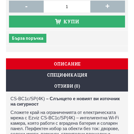
-
+
КУПИ
Бърза поръчка
ОПИСАНИЕ
СПЕЦИФИКАЦИЯ
ОТЗИВИ (0)
CS-BC1c/SP(4K)
– Слънцето е новият ви източник
на сигурност
Сложете край на ограниченията от електрическата
мрежа с Ezviz CS-BC1c/SP(4K) – интелигентна Wi-Fi
камера, която работи с вградена батерия и соларен
панел. Перфектен избор за обекти без ток: дворове,
селски имоти, паркинги, строителни площадки и