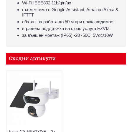
Wi-Fi IEEE802.11b/g/n/ax
съвместима с Google Assistant, Amazon Alexa &
IFTTT
обхват на работа до 50 м при пряка видимост
вградена поддръжка на cloud услуга EZVIZ
за външен монтаж (IP65) -20~50C; 5Vdc/10W
Сходни артикули
Ezviz CS-HB90X/SP – 2x4MP соларна 4G IP камера