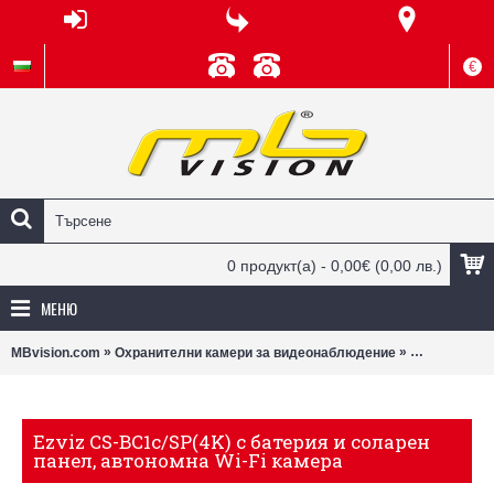
€
0 продукт(а) - 0,00€
(0,00 лв.)
МЕНЮ
»
»
MBvision.com
Охранителни камери за видеонаблюдение
Wi-Fi камери
Ezviz CS-BC1c/SP(4K) с батерия и соларен
панел, автономна Wi-Fi камера