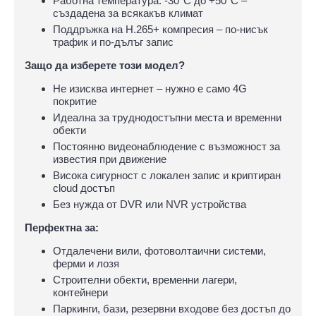
Работна температура: -30°C до +50°C –
създадена за всякакъв климат
Поддръжка на H.265+ компресия – по-нисък
трафик и по-дълъг запис
Защо да изберете този модел?
Не изисква интернет – нужно е само 4G
покритие
Идеална за труднодостъпни места и временни
обекти
Постоянно видеонаблюдение с възможност за
известия при движение
Висока сигурност с локален запис и криптиран
cloud достъп
Без нужда от DVR или NVR устройства
Перфектна за:
Отдалечени вили, фотоволтаични системи,
ферми и лозя
Строителни обекти, временни лагери,
контейнери
Паркинги, бази, резервни входове без достъп до