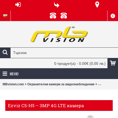
€
0 продукт(а) - 0,00€
(0,00 лв.)
МЕНЮ
»
»
MBvision.com
Охранителни камери за видеонаблюдение
Wi-Fi камери
Ezviz CS-H5 – 3MP 4G LTE камера