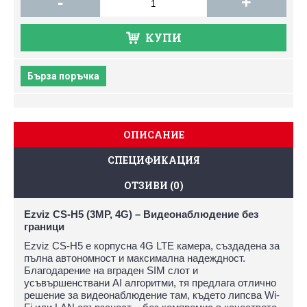
-
+
КУПИ
Бърза поръчка
ОПИСАНИЕ
СПЕЦИФИКАЦИЯ
ОТЗИВИ (0)
Ezviz CS-H5 (3MP, 4G) – Видеонаблюдение без
граници
Ezviz CS-H5 е корпусна 4G LTE камера, създадена за
пълна автономност и максимална надеждност.
Благодарение на вграден SIM слот и
усъвършенствани AI алгоритми, тя предлага отлично
решение за видеонаблюдение там, където липсва Wi-