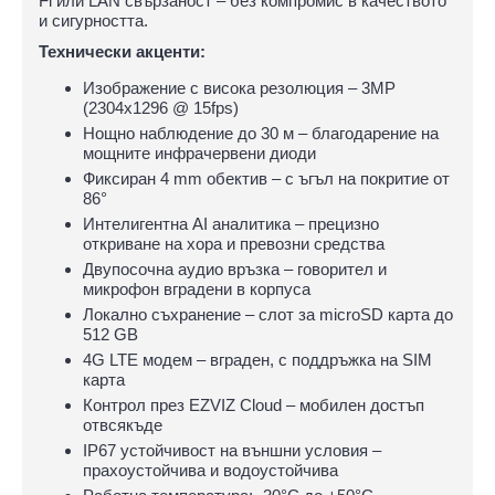
Fi или LAN свързаност – без компромис в качеството
и сигурността.
Технически акценти:
Изображение с висока резолюция – 3MP
(2304x1296 @ 15fps)
Нощно наблюдение до 30 м – благодарение на
мощните инфрачервени диоди
Фиксиран 4 mm обектив – с ъгъл на покритие от
86°
Интелигентна AI аналитика – прецизно
откриване на хора и превозни средства
Двупосочна аудио връзка – говорител и
микрофон вградени в корпуса
Локално съхранение – слот за microSD карта до
512 GB
4G LTE модем – вграден, с поддръжка на SIM
карта
Контрол през EZVIZ Cloud – мобилен достъп
отвсякъде
IP67 устойчивост на външни условия –
прахоустойчива и водоустойчива