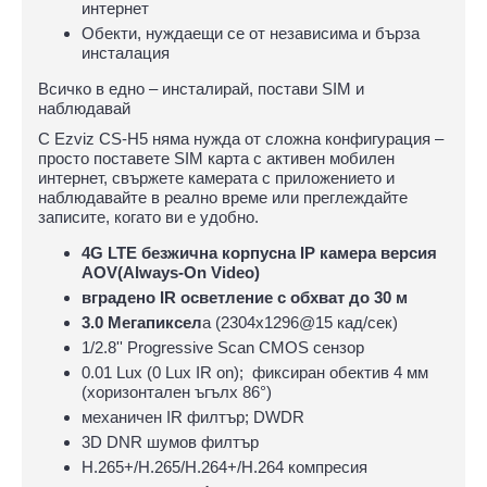
интернет
Обекти, нуждаещи се от независима и бърза
инсталация
Всичко в едно – инсталирай, постави SIM и
наблюдавай
С Ezviz CS-H5 няма нужда от сложна конфигурация –
просто поставете SIM карта с активен мобилен
интернет, свържете камерата с приложението и
наблюдавайте в реално време или преглеждайте
записите, когато ви е удобно.
4G LTE безжична корпусна IP камера версия
AOV(Always-On Video)
вградено IR осветление с обхват до 30 м
3.0 Мегапиксел
а (2304x1296@15 кад/сек)
1/2.8'' Progressive Scan CMOS сензор
0.01 Lux (0 Lux IR on); фиксиран обектив 4 мм
(хоризонтален ъгълх 86°)
механичен IR филтър; DWDR
3D DNR шумов филтър
H.265+/H.265/H.264+/H.264 компресия