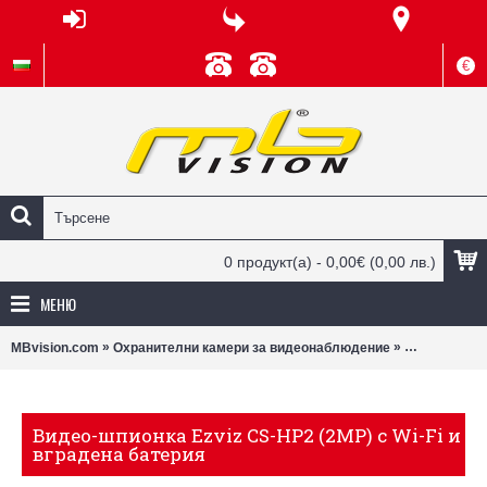
€
0 продукт(а) - 0,00€
(0,00 лв.)
МЕНЮ
»
»
MBvision.com
Охранителни камери за видеонаблюдение
Wi-Fi камери
Видео-шпионка Ezviz CS-HP2 (2MP) с Wi-Fi и
вградена батерия