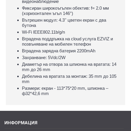
видеонаблюдение
Фиксиран широкоъгълен обектив: f= 2.0 мм
(хоризонтален ъгъл 146°)
Вътрешен модул: 4.3'' цветен екран с два
бутона
Wi-Fi IEEE802.11b/g/n
Вградена поддръжка на cloud услуга EZVIZ и
позвъняване на мобилен телефон
Вградена зарядна батерия 2200mAh
Захранване: 5Vdc/2W
Диаметър на отвора за шпионка на вратата: 14
mm до 26 mm
Дебелина на вратата за монтаж: 35 mm до 105
mm
Размери: екран - 113*75*20 mm, шпионка –
ф32*42,6 mm
ИНФОРМАЦИЯ