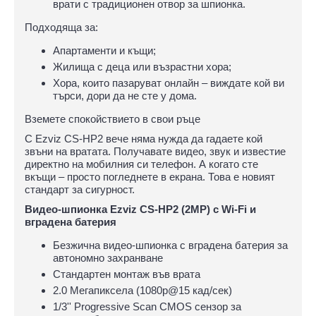
врати с традиционен отвор за шпионка.
Подходяща за:
Апартаменти и къщи;
Жилища с деца или възрастни хора;
Хора, които пазаруват онлайн – виждате кой ви
търси, дори да не сте у дома.
Вземете спокойствието в свои ръце
С Ezviz CS-HP2 вече няма нужда да гадаете кой
звъни на вратата. Получавате видео, звук и известие
директно на мобилния си телефон. А когато сте
вкъщи – просто погледнете в екрана. Това е новият
стандарт за сигурност.
Видео-шпионка Ezviz CS-HP2 (2MP) с Wi-Fi и
вградена батерия
Безжична видео-шпионка с вградена батерия за
автономно захранване
Стандартен монтаж във врата
2.0 Мегапиксела (1080p@15 кад/сек)
1/3'' Progressive Scan CMOS сензор за