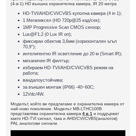
(4-в-1) HD външна охранителна камера, IR 20 метра
HD-TVI/AHD/CVI/CVBS куполна камера (4 in 1);
1 Мегапиксел (HD 720p@25 кад/сек);
1MP Progressive Scan CMOS сензор;
Lux@F1.2 (0 Lux IR on);
фиксиран обектив 3,6мм (хоризонтален ъгъл
70,9°);
интелигентно IR осветление до 20 м (Smart IR);
механичен IR филтър;
избираем HD-TVI/AHD/CVI/CVBS режим на
работа;
вандалоустойчива;
за външен монтаж (IP66) -40~60C;
12Vdc/4W.
Моделът, който ви предлагаме е охранителна камера от
най-ново поколение. Моделът MB-LTHC100B
представлява охранителна камера
4 в 1
и поддържат
както
HD-TVI
сигнал, така и
AHD/CVI/CVBS(аналогов)
PAL
аналогови сигнали.