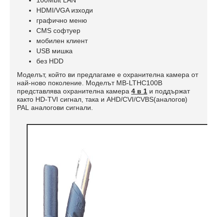
HDMI/VGA изходи
графично меню
CMS софтуер
мобилен клиент
USB мишка
без HDD
Моделът, който ви предлагаме е охранителна камера от
най-ново поколение. Моделът MB-LTHC100B
представлява охранителна камера
4 в 1
и поддържат
както
HD-TVI
сигнал, така и
AHD/CVI/CVBS(аналогов)
PAL
аналогови сигнали.