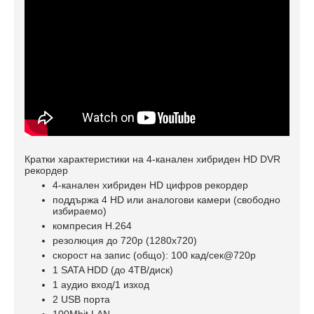
Кратки характеристики на 4-канален хибриден HD DVR
рекордер
4-канален хибриден HD цифров рекордер
поддържа 4 HD или аналогови камери (свободно
избираемо)
компресия H.264
резолюция до 720p (1280x720)
скорост на запис (общо): 100 кад/сек@720p
1 SATA HDD (до 4ТВ/диск)
1 аудио вход/1 изход
2 USB порта
100Mbit LAN