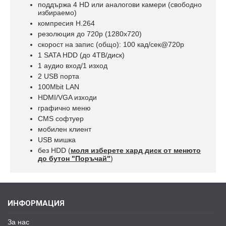
поддържа 4 HD или аналогови камери (свободно
избираемо)
компресия H.264
резолюция до 720p (1280x720)
скорост на запис (общо): 100 кад/сек@720p
1 SATA HDD (до 4ТВ/диск)
1 аудио вход/1 изход
2 USB порта
100Mbit LAN
HDMI/VGA изходи
графично меню
CMS софтуер
мобилен клиент
USB мишка
без HDD (
моля изберете хард диск от менюто
до бутон "Поръчай"
)​
ИНФОРМАЦИЯ
За нас