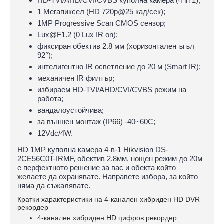
HD-TVI/AHD/CVI/CVBS куполна камера (4 in 1);
1 Мегапиксел (HD 720p@25 кад/сек);
1MP Progressive Scan CMOS сензор;
Lux@F1.2 (0 Lux IR on);
фиксиран обектив 2.8 мм (хоризонтален ъгъл
92°);
интелигентно IR осветление до 20 м (Smart IR);
механичен IR филтър;
избираем HD-TVI/AHD/CVI/CVBS режим на
работа;
вандалоустойчива;
за външен монтаж (IP66) -40~60C;
12Vdc/4W.
HD 1MP куполна камера 4-в-1 Hikvision DS-
2CE56C0T-IRMF, обектив 2.8мм, нощен режим до 20м
е перфектното решение за вас и обекта който
желаете да охранявате. Направете избора, за който
няма да съжалявате.
Кратки характеристики на 4-канален хибриден HD DVR
рекордер
4-канален хибриден HD цифров рекордер