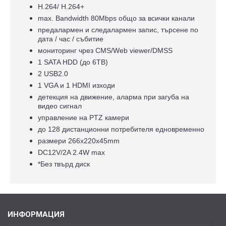
H.264/ H.264+
max. Bandwidth 80Mbps общо за всички канали
предалармен и следалармен запис, търсене по
дата / час / събитие
мониторинг чрез CMS/Web viewer/DMSS
1 SATA HDD (до 6TB)
2 USB2.0
1 VGA и 1 HDMI изходи
детекция на движение, аларма при загуба на
видео сигнал
управление на PTZ камери
до 128 дистанционни потребителя едновременно
размери 266x220х45mm
DC12V/2A 2.4W max
*Без твърд диск
ИНФОРМАЦИЯ