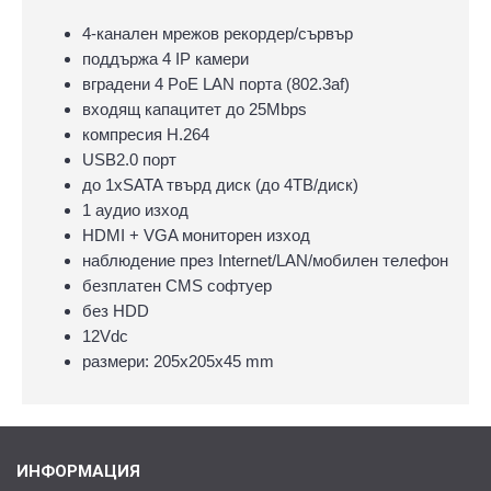
4-канален мрежов рекордер/сървър
поддържа 4 IP камери
вградени 4 PoE LAN порта (802.3af)
входящ капацитет до 25Mbps
компресия H.264
USB2.0 порт
до 1хSATA твърд диск (до 4ТВ/диск)
1 аудио изход
HDMI + VGA мониторен изход
наблюдение през Internet/LAN/мобилен телефон
безплатен CMS софтуер
без HDD
12Vdc
размери: 205х205х45 mm
ИНФОРМАЦИЯ