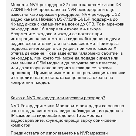
Моделът NVR рекордер с 32 видео канала Hikvision
DS-
представлява NVR рекордер или още
7732NI-E4/16P
известни като мрежови рекордери.
NVR рекордер с 32
видео канала Hikvision
поддържа до
DS-7732NI-E4/16P
4 хард диска с капацитет на всеки до 6TB. Този мрежови
рекордер има 16 алармени входа и 4 изхода.
Алармените входове и изходи се ползват при
интеграция на системата за видеонаблюдение с други
видове охранителни, а и не само системи. Пример за
подобна интеграция е ситуация, при която камера Х
отчита движение. Това задейства "алармено събитие" в
рекордера, при което той може да подаде сигнал или
към външен GSM модул и да получите sms известие,
или да затвори дадена верига и така да се включи
прожектор. Примери има много, но реализацията зависи
и от целите на цялостната концепция за охрана на
конкретният модел.
Какво е NVR рекордер или мрежови рекордер?
NVR Рекордерите или Мрежовите рекордери са основна
част от една система за видеонаблюдение, изградена с
IP камери за видеонаблюдение. Те заместват
видеосървърите, функциониращи върху обикновени
компютри.
Предимствата от използването на NVR мрежови