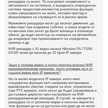
рекордери са много. Те осигуряват независимост и
автономност на системата, а вградената операционна
система предоставя множестов аналитични функции,
освен извършването на запис, неговия преглед и
визуализиране на случващото се в реално време.
Мрежовите рекордери могат да засичат движение, да
известяват при алармени събития, а някои модели от
по-високия клас могат да броят влизащи и излизащи
обекти, да водят регистър на номерата на автомобили,
да алармират при преминаването на определена
граница и др.
NVR рекордер с 32 видео канала Hikvision
DS-7732NI-
може да записва до 32 броя IP камери.
E4/16P
Защо е толкова важно и силно препоръчително NVR
рекордер/мрежови рекордер, които купуваме да е от
същата марка като IP камерите?
Не са малко моделите IP камери, които имат
специфични функции като например моторизиран
варифокален обектив, следене на зони, управление
(при PTZ камери), които могат да бъдат управлявани и
достъпвани директно през настройките на NVR
рекордер/мрежови рекордер. В случай, че камерите и
рекордера са от различни марки е напълно вероятно
тези функции да не са достъпни или дори да не могат