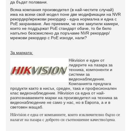
да бъдат ползвани.
Всяка компания производител (в най-честите случай)
има на всеки свой модел поне две модификации на NVR
рекордер/мрежови рекордер - една нормална и една с
PoE захранване. Ако приемем, че сме закупили камери,
които не поддържат PoE стандарт обаче, то би било
напълно безсмислено да поръчаме NVR рекордер/
мрежови рекордер с PoE изходи, нали?
За марката:
Hikvision е един от
лидерите на пазара за
техника, компоненти и
системи за
видеонаблюдение.
Компанията предлага
продукти както в нисък, среден, така и професионален
клас видеонаблюдение. Hikvision са една от най-
разпознаваемите марки на производител на техника за
видеонаблюдение не само у нас, но в Европа, а и в
световен мащаб.
Hikvision е една от компаниите, които изключително бързо се
налагат на пазара с доброто си съотношение качество/цена.