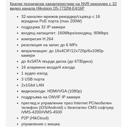
Кратки технически характеристики на
NVR рекордер с 32
видео канала Hikvision
DS-7732NI-E4/16P
32-канален мрежов рекордер/сървър с 16
вградени PoE порта (max 200W)
поддържа 32 IP камери
входящ капацитет: 160Mbps/изходящ: 80Mbps
компресия H.264
резолюция на запис до 6 MPx
визуализация: до 16x4CIF/12x720p/6x1080p
камери
до 4хSATA твърди диска (до 6ТВ/диск)
16 алармени входа/4 изхода
1 аудио изход
3 USB порта
2x1Gbit LAN
видеоизходи: HDMI/VGA (1080p)
поддръжка на ONVIF IP камери
преглед и управление през Internet PC/мобилен
телефон (iOS/Android) с безплатен CMS софтуер
iVMS-4200/iVMS-4500
P2P (HikCloud)
управлeние с мишка