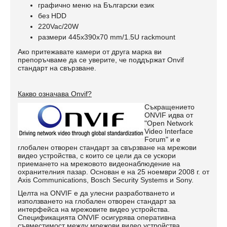
графично меню на Български език
без HDD
220Vac/20W
размери 445х390х70 mm/1.5U rackmount
Ако притежавате камери от друга марка ви
препоръчваме да се уверите, че поддържат Onvif
стандарт на свързване.
Какво означава Onvif?
Съкращението
ONVIF идва от
"Open Network
Video Interface
Forum" и е
глобален отворен стандарт за свързване на мрежови
видео устройства, с които се цели да се ускори
приемането на мрежовото видеонаблюдение на
охранителния пазар. Основан е на 25 ноември 2008 г. от
Axis Communications, Bosch Security Systems и Sony.
Целта на ONVIF е да улесни разработването и
използването на глобален отворен стандарт за
интерфейса на мрежовите видео устройства.
Спецификацията ONVIF осигурява оперативна
съвместимост между мрежови видео устройства,