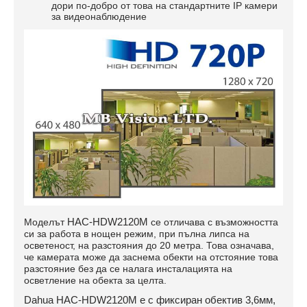
дори по-добро от това на стандартните IP камери
за видеонаблюдение
HAC-HDW2120М
Моделът
се отличава с възможността
си за работа в нощен режим, при пълна липса на
осветеност, на разстояния до 20 метра. Това означава,
че камерата може да заснема обекти на отстояние това
разстояние без да се налага инсталацията на
осветление на обекта за целта.
Dahua
HAC-HDW2120М
е с фиксиран обектив 3,6мм
,