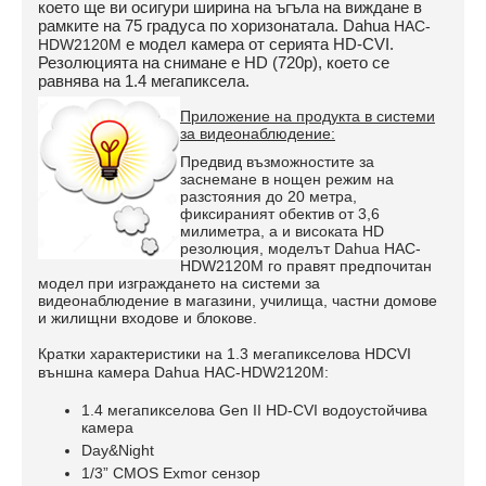
което ще ви осигури ширина на ъгъла на виждане в
рамките на 75 градуса по хоризонатала. Dahua
HAC-
е модел камера от серията HD-CVI.
HDW2120М
Резолюцията на снимане е HD (720p), което се
равнява на 1.4 мегапиксела.
Приложение на продукта в системи
за видеонаблюдение:
Предвид възможностите за
заснемане в нощен режим на
разстояния до 20 метра,
фиксираният обектив от 3,6
милиметра, а и високата HD
резолюция, моделът
Dahua
HAC-
HDW2120М
го правят предпочитан
модел при изграждането на системи за
видеонаблюдение в магазини, училища, частни домове
и жилищни входове и блокове.
Кратки характеристики на 1.3 мегапикселова HDCVI
външна камера Dahua
HAC-HDW2120М:
1.4 мегапикселова Gen II HD-CVI водоустойчива
камера
Day&Night
1/3” CMOS Exmor сензор