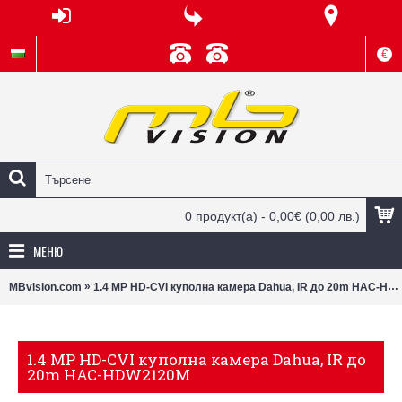
€
0 продукт(а) - 0,00€
(0,00 лв.)
МЕНЮ
»
MBvision.com
1.4 MP HD-CVI куполна камера Dahua, IR до 20m HAC-HDW2120М
1.4 MP HD-CVI куполна камера Dahua, IR до
20m HAC-HDW2120М