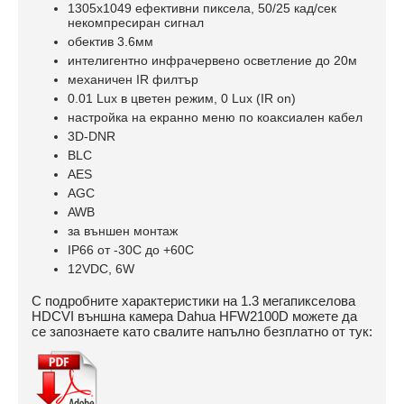
1305х1049 ефективни пиксела, 50/25 кад/сек
некомпресиран сигнал
обектив 3.6мм
интелигентно инфрачервено осветление до 20м
механичен IR филтър
0.01 Lux в цветен режим, 0 Lux (IR on)
настройка на екранно меню по коаксиален кабел
3D-DNR
BLC
AES
AGC
AWB
за външен монтаж
IP66 oт -30С до +60С
12VDC, 6W
С подробните характеристики на 1.3 мегапикселова
HDCVI външна камера Dahua HFW2100D можете да
се запознаете като свалите напълно безплатно от тук: