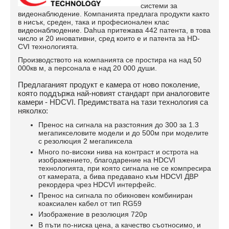
системи за
видеонаблюдение. Компанията предлага продукти както
в нисък, среден, така и професионален клас
видеонаблюдение. Dahua притежава 442 патента, в това
число и 20 иновативни, сред които е и патента за HD-
CVI технологията.
Производството на компанията се простира на над 50
000кв м, а персонала е над 20 000 души.
Предлаганият продукт е камера от ново поколение,
която поддържа най-новият стандарт при аналоговите
камери - HDCVI. Предимствата на тази технология са
няколко:
Пренос на сигнала на разстояния до 300 за 1.3
мегапикселовите модели и до 500м при моделите
с резолюция 2 мегапиксела
Много по-високи нива на контраст и острота на
изображението, благодарение на HDCVI
технологията, при която сигнала не се компресира
от камерата, а бива предавано към HDCVI ДВР
рекордера чрез HDCVI интерфейс.
Пренос на сигнала по обикновен комбиниран
коаксиален кабел от тип RG59
Изображение в резолюция 720p
В пъти по-ниска цена, а качество съотносимо, и