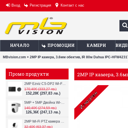
Вход
Регистрация
Контакт с нас
НАЧАЛО
ПРОМОЦИИ
КАМЕРИ
ВИДЕ
»
MBvision.com
2MP IP камера, 3.6мм обектив, IR 80м Dahua IPC-HFW423
Промо продукти
2MP IP камера, 3.6
2MP Ezviz CS-DP2 Wi-Fi видеодомофон
170,40€
(333,27 лв.)
152,28€
(297,83 лв.)
5MP + 5MP Двойна Wi-Fi IP камера с два обектива Ezviz CS-H9c
140,40€
(274,59 лв.)
126,36€
(247,13 лв.)
2MP Wi-Fi PTZ камерa с микрофон и говорител Ezviz CS-TY1
32,40€
(63,37 лв.)