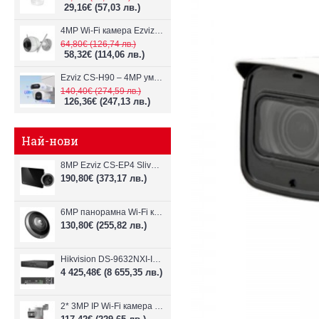
29,16€
(57,03 лв.)
4MP Wi-Fi камерa Ezviz CS-H3c с микрофон и говорител
64,80€
(126,74 лв.)
58,32€
(114,06 лв.)
Ezviz CS-H90 – 4MP умна Wi-Fi камера, два обектива и цветен нощен
140,40€
(274,59 лв.)
126,36€
(247,13 лв.)
Най-нови
8MP Ezviz CS-EP4 Sliver Wi-Fi видеодомофон
190,80€
(373,17 лв.)
6MP панорамна Wi-Fi камерa Ezviz CS-E4p
130,80€
(255,82 лв.)
Hikvision DS-9632NXI-I8/VPro – 32-канален NVR с интелигентен AI анализ
4 425,48€
(8 655,35 лв.)
2* 3MP IP Wi-Fi камера Dahua P3D-3F-PV-P-0280B/0600B-PRO