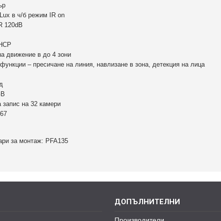
ър
 Lux в ч/б режим IR on
R 120dB
DHCP
на движение в до 4 зони
функции – пресичане на линия, навлизане в зона, детекция на лица
д
GB
 запис на 32 камери
P67
2W.
ари за монтаж: PFA135
ДОПЪЛНИТЕЛНИ
Производители