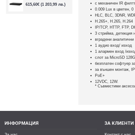
с механичен IR филт
615,60€
(1 203,99 лв.)
0.009 Lux в цветен, 0
HLC, BLC, 3DNR, WD
H.265+, H.265, H.264
IP/TCP, HTTP, FTP, 
3 стрийма, детекция 
вградени аналитични 
1 аудио вход/ изход
1 алармен вход /изхо
слот за MicroSD 128
безплатен софтуер за
за външен монтаж, I
PoE+
12VDC, 1
* Съвместими аксесо
ИНФОРМАЦИЯ
ЗА КЛИЕНТИ
За нас
Контакт с нас