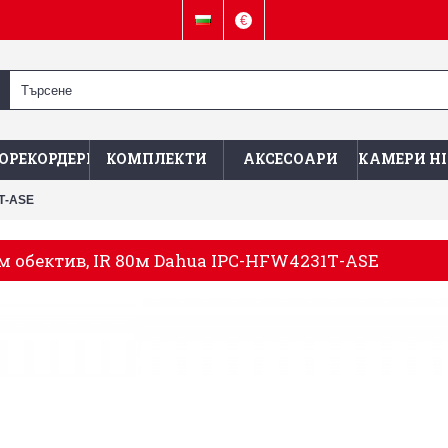
€
ОРЕКОРДЕРИ
КОМПЛЕКТИ
АКСЕСОАРИ
КАМЕРИ HI
1Т-АSE
мм обектив, IR 80м Dahua IPC-HFW4231Т-АSE