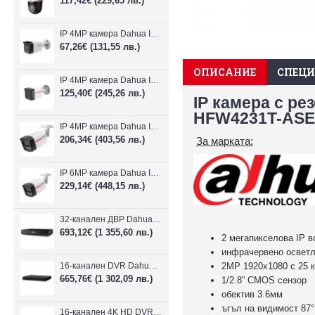
117,42€
(229,65 лв.)
IP 4MP камера Dahua IPC-B1E40-A-0280B, 2.8mm, IR 30m
67,26€
(131,55 лв.)
ОПИСАНИЕ
СПЕЦ
IP 4MP камера Dahua IPC-HFW1439TC1-A-LED-0280B-PRO, 2.8mm, IR 30m
125,40€
(245,26 лв.)
IP камера с ре
HFW4231T-ASE
IP 4MP камера Dahua IPC-HFW2449TL-S-LED-0280B-PRO, 2.8mm, IR 50m
206,34€
(403,56 лв.)
За марката:
IP 6MP камера Dahua IPC-HFW2649TL-S-LED-0280B-PRO, 2.8mm, IR 50m
229,14€
(448,15 лв.)
32-канален ДВР Dahua XVR5232AN-I3/Т
693,12€
(1 355,60 лв.)
2 мегапикселова IP 
инфрачервено осветл
16-канален DVR Dahua XVR5216AN-4KL-I3/T + 16 IP
2MP 1920x1080 с 25 к
665,76€
(1 302,09 лв.)
1/2.8” CMOS сензор
обектив 3.6мм
ъгъл на видимост 87°
16-канален 4K HD DVR Dahua XVR5116H-4KL-I3/T + 16 IP камери