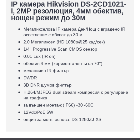
IP камера Hikvision DS-2CD1021-
I, 2MP резолюция, 4мм обектив,
нощен режим до 30м
Мегапикселова IP камера Ден/Нощ с вградено IR
осветление с обхват до 30 м
2.0 Мегапиксел (HD 1080p@25 кад/сек)
1/4'' Progressive Scan CMOS сензор
0.01 Lux (IR on)
обектив 4 мм (хоризонтален ъгъл 70°)
механичен IR филтър
DWDR
3D DNR шумов филтър
H.264/MJPEG dual stream компресия с регулиране
на трафика
за външен монтаж (IP66) -30~60C
12Vdc/PoE 5W
опция за монт. основа: DS-1280ZJ-XS