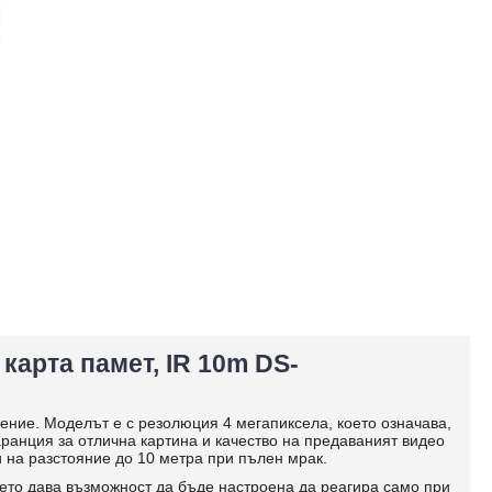
 карта памет, IR 10m DS-
ние. Моделът е с резолюция 4 мегапиксела, което означава,
аранция за отлична картина и качество на предаваният видео
 на разстояние до 10 метра при пълен мрак.
оето дава възможност да бъде настроена да реагира само при