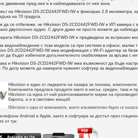
но движение пред нея и в наблюдаваната от нея зона.
вът на Hikvision DS-2CD2442FWD-IW е фиксиран 2.8 милиметра, ка
ядъка на 70 градуса.
е да се отбележи, че Hikvision DS-2CD2442FWD-IW е ИП камера с 
ано двупосочно аудио. С други думи не просто можете да наблюдава
ерата Hikvision DS-2CD2442FWD-IW е предвидена за вътрешен мо
а видонаблюдение с този модела са при системи в офиси, малки тъ
sion DS-2CD2442FWD-IW има модификация с Wi-Fi адаптер за безжи
ат да бъдат избегнати допълнителното окабеляване за връзка с ин
 така и Hikvision DS-2CD2442FWD-IW има възможност да бъде наст
т. По долу можете да намерите нужният софтуер за видеонаблюде
Hikvision е един от лидерите на пазара за техника, компонент
Компанията предлага продукти както в нисък, среден, така и
Hikvision са една от най-разпознаваемите марки на производит
Европа, а и в световен мащаб.
Hikvision е една от компаниите, които изключително бързо се налага
лефони Android и Apple, както и софтуера за достъп през стацио
е от тук: