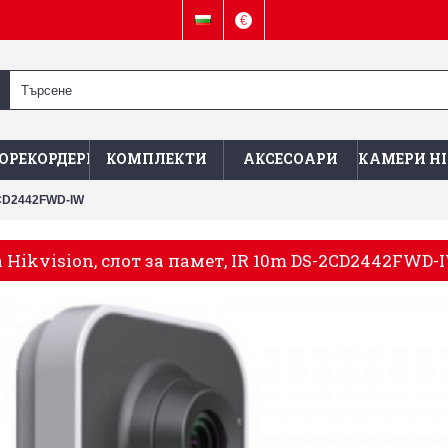
€
ОРЕКОРДЕРИ
КОМПЛЕКТИ
АКСЕСОАРИ
КАМЕРИ HI
-2CD2442FWD-IW
 Hikvision, слот за памет, IR 10m DS-2CD2442FWD-