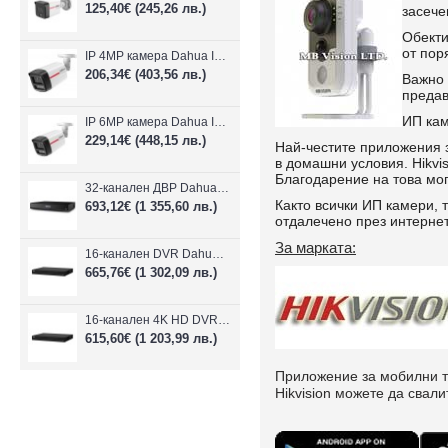
125,40€
(245,26 лв.)
засече
Обекти
от пор
IP 4MP камера Dahua IPC-HFW2449TL-S-LED-0280B-PRO, 2.8mm, IR 50m
206,34€
(403,56 лв.)
Важно 
предав
ИП кам
IP 6MP камера Dahua IPC-HFW2649TL-S-LED-0280B-PRO, 2.8mm, IR 50m
229,14€
(448,15 лв.)
Най-честите приложения з
в домашни условия. Hikvi
Благодарение на това мог
32-канален ДВР Dahua XVR5232AN-I3/Т
Както всички ИП камери,
693,12€
(1 355,60 лв.)
отдалечено през интерне
За марката:
16-канален DVR Dahua XVR5216AN-4KL-I3/T + 16 IP
665,76€
(1 302,09 лв.)
16-канален 4K HD DVR Dahua XVR5116H-4KL-I3/T + 16 IP камери
615,60€
(1 203,99 лв.)
Приложение за мобилни те
Hikvision можете да свалит