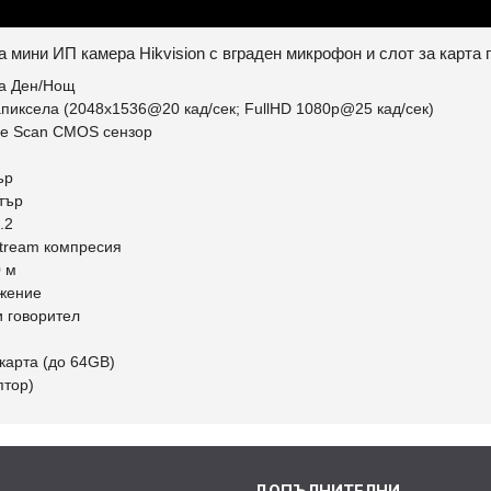
а мини ИП камера Hikvision с вграден микрофон и слот за карта 
ра Ден/Нощ
пиксела (2048x1536@20 кад/сек; FullHD 1080p@25 кад/сек)
ive Scan CMOS сензор
ър
тър
.2
stream компресия
0 м
ижение
 говорител
карта (до 64GB)
птор)