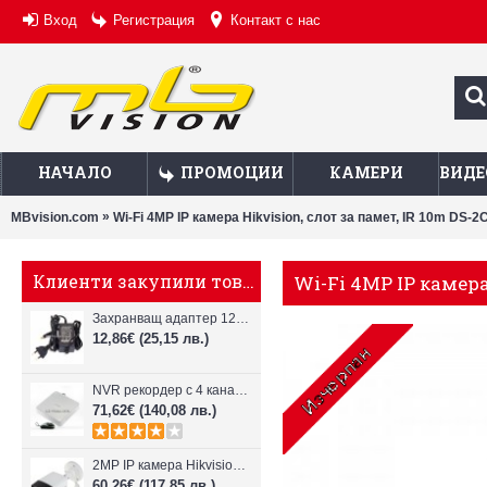
Вход
Регистрация
Контакт с нас
НАЧАЛО
ПРОМОЦИИ
КАМЕРИ
ВИДЕ
»
MBvision.com
Wi-Fi 4MP IP камера Hikvision, слот за памет, IR 10m DS
Клиенти закупили това, купиха също
Wi-Fi 4MP IP камера
Захранващ адаптер 12V, 2A за камери за видеонаблюдение
12,86€
(25,15 лв.)
NVR рекордер с 4 канала Hikvision DS-7104NI-Е1
71,62€
(140,08 лв.)
2MP IP камера Hikvision DS-2CD1021-I, 4мм обектив, IR до 30м
60,26€
(117,85 лв.)