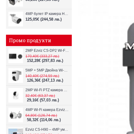
4MP булет IP камера Hikvision DS-2CD2043G0-I с нощен режим до 30m
125,05€
(244,58 лв.)
Промо продукти
2MP Ezviz CS-DP2 Wi-Fi видеодомофон
170,40€
(333,27 лв.)
152,28€
(297,83 лв.)
5MP + 5MP Двойна Wi-Fi IP камера с два обектива Ezviz CS-H9c
140,40€
(274,59 лв.)
126,36€
(247,13 лв.)
2MP Wi-Fi PTZ камерa с микрофон и говорител Ezviz CS-TY1
32,40€
(63,37 лв.)
29,16€
(57,03 лв.)
4MP Wi-Fi камерa Ezviz CS-H3c с микрофон и говорител
64,80€
(126,74 лв.)
58,32€
(114,06 лв.)
Ezviz CS-H90 – 4MP умна Wi-Fi камера, два обектива и цветен нощен