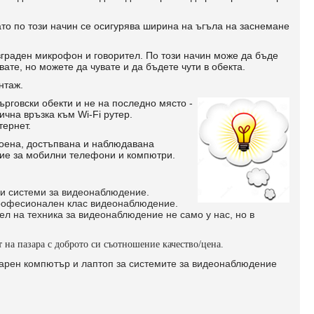
то по този начин се осигурява ширина на ъгъла на заснемане
вграден микрофон и говорител. По този начин може да бъде
те, но можете да чувате и да бъдете чути в обекта.
нтаж.
рговски обекти и не на последно място -
чна връзка към Wi-Fi рутер.
тернет.
роена, достъпвана и наблюдавана
ние за мобилни телефони и компютри.
и и системи за видеонаблюдение.
 професионален клас видеонаблюдение.
ел на техника за видеонаблюдение не само у нас, но в
т на пазара с доброто си съотношение качество/цена.
нарен компютър и лаптоп за системите за видеонаблюдение