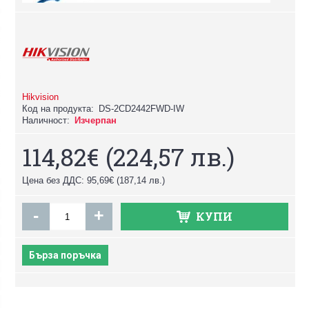
Hikvision
Код на продукта:
DS-2CD2442FWD-IW
Наличност:
Изчерпан
114,82€
(224,57 лв.)
Цена без ДДС: 95,69€
(187,14 лв.)
-
+
КУПИ
Бърза поръчка