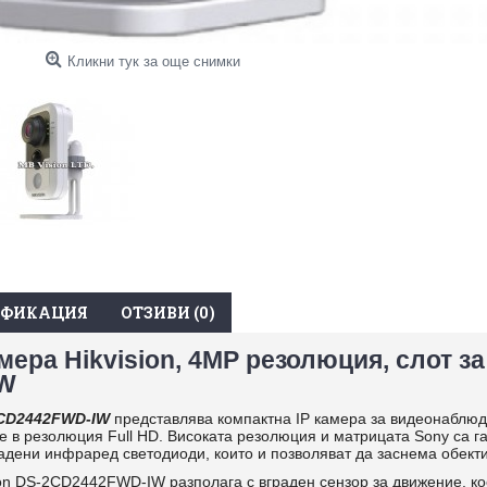
Кликни тук за още снимки
ИФИКАЦИЯ
ОТЗИВИ (0)
мера Hikvision, 4MP резолюция, слот за
IW
2CD2442FWD-IW
представлява компактна IP камера за видеонаблюде
 е в резолюция Full HD. Високата резолюция и матрицата Sony са г
адени инфраред светодиоди, които и позволяват да заснема обекти
ion DS-2CD2442FWD-IW разполага с вграден сензор за движение, к