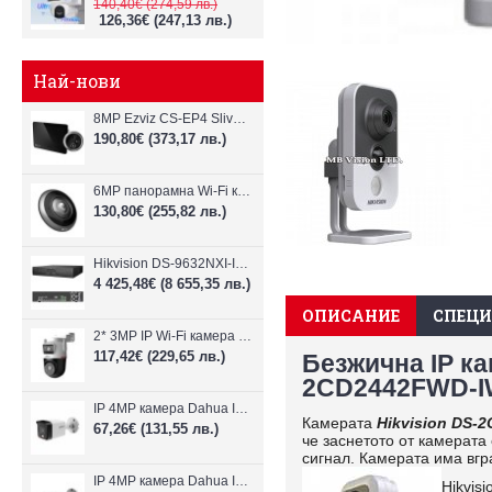
140,40€
(274,59 лв.)
126,36€
(247,13 лв.)
Най-нови
8MP Ezviz CS-EP4 Sliver Wi-Fi видеодомофон
190,80€
(373,17 лв.)
6MP панорамна Wi-Fi камерa Ezviz CS-E4p
130,80€
(255,82 лв.)
Hikvision DS-9632NXI-I8/VPro – 32-канален NVR с интелигентен AI анализ
4 425,48€
(8 655,35 лв.)
ОПИСАНИЕ
СПЕЦ
2* 3MP IP Wi-Fi камера Dahua P3D-3F-PV-P-0280B/0600B-PRO
117,42€
(229,65 лв.)
Безжична IP ка
2CD2442FWD-
IP 4MP камера Dahua IPC-B1E40-A-0280B, 2.8mm, IR 30m
Камерата
Hikvision DS-
67,26€
(131,55 лв.)
че заснетото от камерата
сигнал. Камерата има вгр
IP 4MP камера Dahua IPC-HFW1439TC1-A-LED-0280B-PRO, 2.8mm, IR 30m
Hikvis