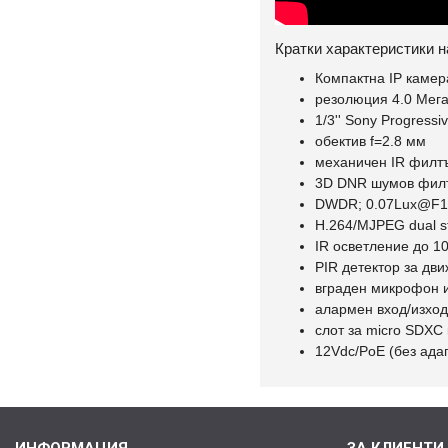
Кратки характеристики н
Компактна IP каме
резолюция 4.0 Мега
1/3'' Sony Progress
обектив f=2.8 мм
механичен IR филт
3D DNR шумов фил
DWDR; 0.07Lux@F1
H.264/MJPEG dual 
IR осветление до 1
PIR детектор за дв
вграден микрофон и
алармен вход/изход
слот за micro SDXC 
12Vdc/PoE (без ада