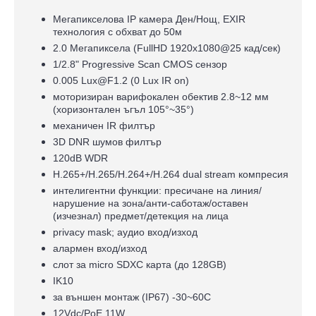
Мегапикселова IP камера Ден/Нощ, EXIR
технология с обхват до 50м
2.0 Мегапиксела (FullHD 1920x1080@25 кад/сек)
1/2.8" Progressive Scan CMOS сензор
0.005 Lux@F1.2 (0 Lux IR on)
моторизиран варифокален обектив 2.8~12 мм
(хоризонтален ъгъл 105°~35°)
механичен IR филтър
3D DNR шумов филтър
120dB WDR
H.265+/H.265/H.264+/H.264 dual stream компресия
интелигентни функции: пресичане на линия/
нарушение на зона/анти-саботаж/оставен
(изчезнал) предмет/детекция на лица
privacy mask; аудио вход/изход
алармен вход/изход
слот за micro SDXC карта (до 128GB)
IK10
за външен монтаж (IP67) -30~60C
12Vdc/PoE 11W