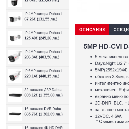
117,42€
(229,65 лв.)
IP 4MP камера Dahua IPC-B1E40-A-0280B, 2.8mm, IR 30m
67,26€
(131,55 лв.)
ОПИСАНИЕ
СПЕЦ
IP 4MP камера Dahua IPC-HFW1439TC1-A-LED-0280B-PRO, 2.8mm, IR 30m
125,40€
(245,26 лв.)
5MP HD-CVI D
IP 4MP камера Dahua IPC-HFW2449TL-S-LED-0280B-PRO, 2.8mm, IR 50m
5 мегапикселова
206,34€
(403,56 лв.)
Day&Night 1/2.7
5MP(2592x1944) с
IP 6MP камера Dahua IPC-HFW2649TL-S-LED-0280B-PRO, 2.8mm, IR 50m
229,14€
(448,15 лв.)
обектив 2.8мм, ъ
интелигентно ин
механичен IR фил
32-канален ДВР Dahua XVR5232AN-I3/Т
693,12€
(1 355,60 лв.)
екранно меню по
2D-DNR, BLC, H
16-канален DVR Dahua XVR5216AN-4KL-I3/T + 16 IP
за външен монтаж
665,76€
(1 302,09 лв.)
12VDC, 4.6W.
* Съвместими ак
16-канален 4K HD DVR Dahua XVR5116H-4KL-I3/T + 16 IP камери