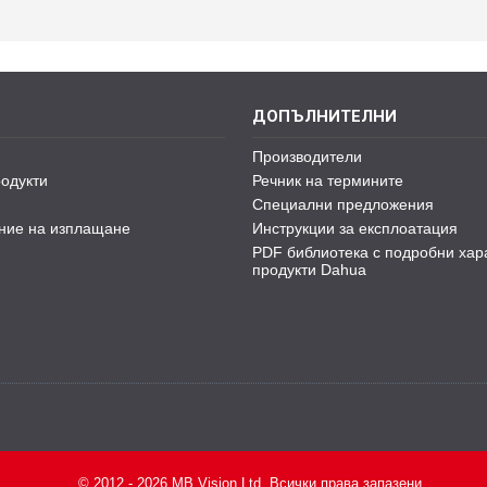
ДОПЪЛНИТЕЛНИ
Производители
одукти
Речник на термините
Специални предложения
ние на изплащане
Инструкции за експлоатация
PDF библиотека с подробни хар
продукти Dahua
© 2012 - 2026 MB Vision Ltd. Всички права запазени.