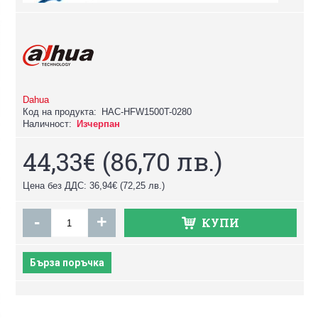
Dahua
Код на продукта:
HAC-HFW1500T-0280
Наличност:
Изчерпан
44,33€
(86,70 лв.)
Цена без ДДС: 36,94€
(72,25 лв.)
-
+
КУПИ
Бърза поръчка