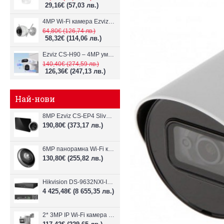
29,16€
(57,03 лв.)
4MP Wi-Fi камерa Ezviz CS-H3c с микрофон и говорител
64,80€
(126,74 лв.)
58,32€
(114,06 лв.)
Ezviz CS-H90 – 4MP умна Wi-Fi камера, два обектива и цветен нощен
140,40€
(274,59 лв.)
126,36€
(247,13 лв.)
Най-нови
8MP Ezviz CS-EP4 Sliver Wi-Fi видеодомофон
190,80€
(373,17 лв.)
6MP панорамна Wi-Fi камерa Ezviz CS-E4p
130,80€
(255,82 лв.)
Hikvision DS-9632NXI-I8/VPro – 32-канален NVR с интелигентен AI анализ
4 425,48€
(8 655,35 лв.)
2* 3MP IP Wi-Fi камера Dahua P3D-3F-PV-P-0280B/0600B-PRO