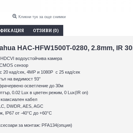
Кликни тук за още снимки
ИФИКАЦИЯ
ОТЗИВИ (0)
ahua HAC-HFW1500T-0280, 2.8mm, IR 3
 HDCVI водоустойчива камера
” CMOS сензор
 20 кад/сек, 4MP и 1080P с 25 кад/сек
гъл на видимост 93°
фрачервено осветление до 30м
тър, 0.02 Lux в цветен режим, 0 Lux(IR on)
 коаксиален кабел
LC, DWDR, AES, AGC
, IP67 oт -40°С до +60°С
сесоари за монтаж: PFA134(опция)