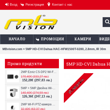
Вход
Регистрация
Контакт с нас
НАЧАЛО
ПРОМОЦИИ
КАМЕРИ
ВИДЕ
»
MBvision.com
5MP HD-CVI Dahua HAC-HFW1500T-0280, 2.8mm, IR 30m
Промо продукти
5MP HD-CVI Dahua H
2MP Ezviz CS-DP2 Wi-Fi видеодомофон
170,40€
(333,27 лв.)
152,28€
(297,83 лв.)
5MP + 5MP Двойна Wi-Fi IP камера с два обектива Ezviz CS-H9c
140,40€
(274,59 лв.)
126,36€
(247,13 лв.)
2MP Wi-Fi PTZ камерa с микрофон и говорител Ezviz CS-TY1
32,40€
(63,37 лв.)