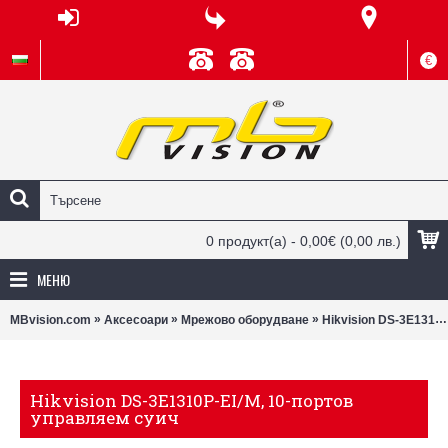
€
0 продукт(а) - 0,00€
(0,00 лв.)
МЕНЮ
»
»
»
MBvision.com
Аксесоари
Мрежово оборудване
Hikvision DS-3E1310P-EI/M, 10-портов управляем суич
Hikvision DS-3E1310P-EI/M, 10-портов
управляем суич