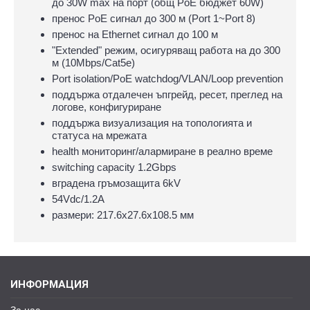
до 30W max на порт (общ PoE бюджет 60W)
пренос PoE сигнал до 300 м (Port 1~Port 8)
пренос на Ethernet сигнал до 100 м
"Extended" режим, осигуряващ работа на до 300
м (10Mbps/Cat5e)
Port isolation/PoE watchdog/VLAN/Loop prevention
поддържа отдалечен ъпгрейд, ресет, преглед на
логове, конфигуриране
поддържа визуализация на топологията и
статуса на мрежата
health мониторинг/алармиране в реално време
switching capacity 1.2Gbps
вградена гръмозащита 6kV
54Vdc/1.2A
размери: 217.6х27.6х108.5 мм
ИНФОРМАЦИЯ