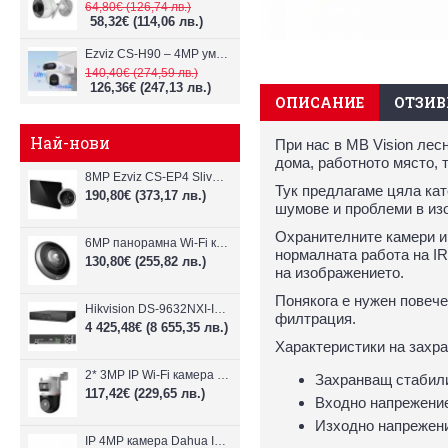
64,80€
(126,74 лв.)
58,32€
(114,06 лв.)
Ezviz CS-H90 – 4MP умна Wi-Fi камера, два обектива и цветен нощен
140,40€
(274,59 лв.)
126,36€
(247,13 лв.)
ОПИСАНИЕ
ОТЗИВИ
Най-нови
При нас в MB Vision лес
дома, работното място, т
8MP Ezviz CS-EP4 Sliver Wi-Fi видеодомофон
Тук предлагаме цяла кат
190,80€
(373,17 лв.)
шумове и проблеми в из
Охранителните камери им
6MP панорамна Wi-Fi камерa Ezviz CS-E4p
нормалната работа на IR
130,80€
(255,82 лв.)
на изображението.
Понякога е нужен повече
Hikvision DS-9632NXI-I8/VPro – 32-канален NVR с интелигентен AI анализ
филтрация.
4 425,48€
(8 655,35 лв.)
Характеристики на захр
2* 3MP IP Wi-Fi камера Dahua P3D-3F-PV-P-0280B/0600B-PRO
Захранващ стабили
117,42€
(229,65 лв.)
Входно напрежени
Изходно напрежен
IP 4MP камера Dahua IPC-B1E40-A-0280B, 2.8mm, IR 30m