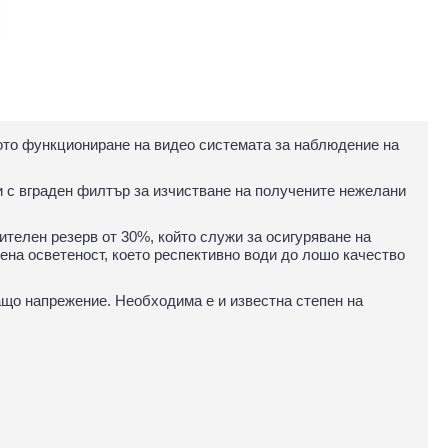
ното функциониране на видео системата за наблюдение на
и с вграден филтър за изчистване на получените нежелани
телен резерв от 30%, който служи за осигуряване на
ена осветеност, което респективно води до лошо качество
ващо напрежение. Необходима е и известна степен на