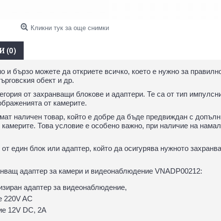
Кликни тук за още снимки
 (0)
но и бързо можете да откриете всичко, което е нужно за правил
ърговския обект и др.
егория от захранващи блокове и адаптери. Те са от тип импулсн
ображенията от камерите.
ат наличен товар, който е добре да бъде предвиждан с допълни
 камерите. Това условие е особено важно, при наличие на намал
 от един блок или адаптер, който да осигурява нужното захран
анващ адаптер за камери и видеонаблюдение VNADP00212:
зиран адаптер за видеонаблюдение,
е 220V AC
ие 12V DC, 2A