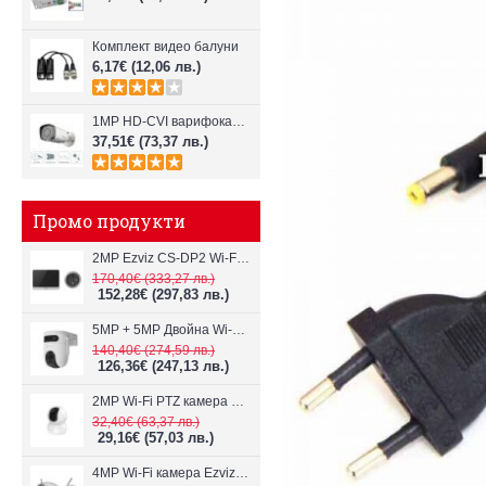
Комплект видео балуни
6,17€
(12,06 лв.)
1MP HD-CVI варифокална 2.7-12mm камера Dahua, IR 30m HAC-HFW1100R-VF
37,51€
(73,37 лв.)
Промо продукти
2MP Ezviz CS-DP2 Wi-Fi видеодомофон
170,40€
(333,27 лв.)
152,28€
(297,83 лв.)
5MP + 5MP Двойна Wi-Fi IP камера с два обектива Ezviz CS-H9c
140,40€
(274,59 лв.)
126,36€
(247,13 лв.)
2MP Wi-Fi PTZ камерa с микрофон и говорител Ezviz CS-TY1
32,40€
(63,37 лв.)
29,16€
(57,03 лв.)
4MP Wi-Fi камерa Ezviz CS-H3c с микрофон и говорител