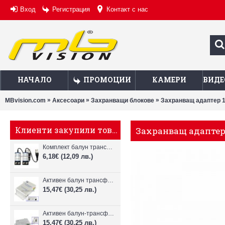
Вход
Регистрация
Контакт с нас
НАЧАЛО
ПРОМОЦИИ
КАМЕРИ
ВИДЕ
»
»
»
MBvision.com
Аксесоари
Захранващи блокове
Захранващ адаптер 1
Клиенти закупили това, купиха също
Захранващ адаптер 
Комплект балун трансформатор за пренос по FTP/UTP кабел
6,18€
(12,09 лв.)
Активен балун трансформатор предавател
15,47€
(30,25 лв.)
Активен балун-трансформатор приемник
15,47€
(30,25 лв.)