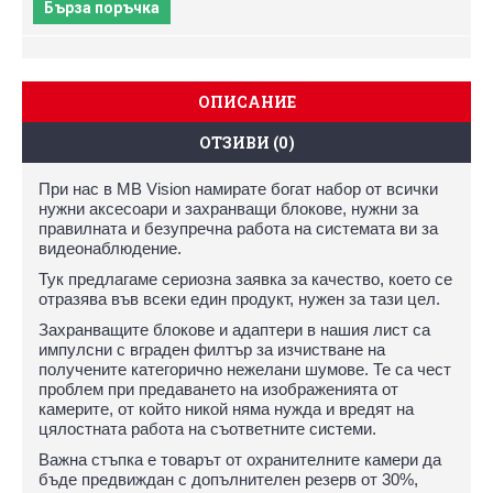
Бърза поръчка
ОПИСАНИЕ
ОТЗИВИ (0)
При нас в MB Vision намирате богат набор от всички
нужни аксесоари и захранващи блокове, нужни за
правилната и безупречна работа на системата ви за
видеонаблюдение.
Тук предлагаме сериозна заявка за качество, което се
отразява във всеки един продукт, нужен за тази цел.
Захранващите блокове и адаптери в нашия лист са
импулсни с вграден филтър за изчистване на
получените категорично нежелани шумове. Те са чест
проблем при предаването на изображенията от
камерите, от който никой няма нужда и вредят на
цялостната работа на съответните системи.
Важна стъпка е товарът от охранителните камери да
бъде предвиждан с допълнителен резерв от 30%,