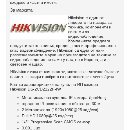
входове и частни имоти.
За марката:
Hikvision е един от
лидерите на пазара за
техника, компоненти и
системи за
видеонаблюдение.
Компанията предлага
продукти както в нисък, среден, така и професионален
клас видеонаблюдение. Hikvision са една от най-
разпознаваемите марки на производител на техника за
видеонаблюдение не само у нас, но в Европа, а и в
световен мащаб.
Hikvision е една от компаниите, които изключително бързо се
налагат на пазара с доброто си съотношение качество/цена.
Кратки характеристики на куполна ИП камера
Hikvision DS-2CD2122F-IW
Мегапикселова куполна IP камера Ден/Нощ
вградено IR осветление с обхват до 30 м
2 Мегапиксела (1920x1080@25 кад/сек)
Full HD 1080p@25 кад/сек)
1/3'' Progressive Scan CMOS сензор
0.001 Lux