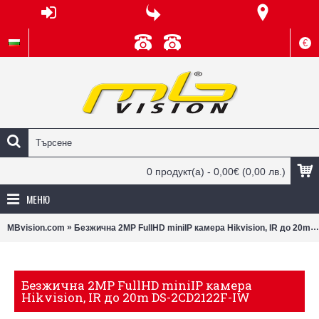
€
0 продукт(а) - 0,00€
(0,00 лв.)
МЕНЮ
»
MBvision.com
Безжична 2MP FullHD miniIP камера Hikvision, IR до 20m DS-2CD2122F-IW
Безжична 2MP FullHD miniIP камера
Hikvision, IR до 20m DS-2CD2122F-IW