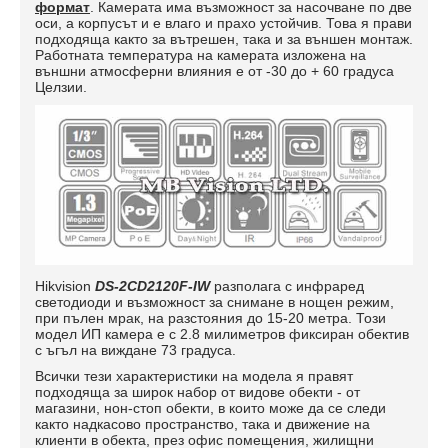
формат
. Камерата има възможност за насочване по две
оси, а корпусът и е влаго и прахо устойчив. Това я прави
подходяща както за вътрешен, така и за външен монтаж.
Работната температура на камерата изложена на
външни атмосферни влияния е от -30 до + 60 градуса
Целзии.
Hikvision
DS-2CD2120F-IW
разполага с инфраред
светодиоди и възможност за снимане в нощен режим,
при пълен мрак, на разстояния до 15-20 метра. Този
модел ИП камера е с 2.8 милиметров фиксиран обектив
с ъгъл на виждане 73 градуса.
Всички тези характеристики на модела я правят
подходяща за широк набор от видове обекти - от
магазини, нон-стоп обекти, в които може да се следи
както надкасово пространство, така и движение на
клиенти в обекта, през офис помещения, жилищни