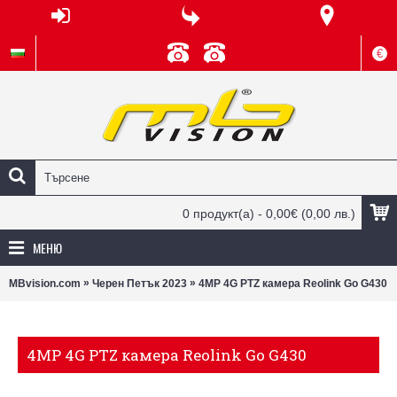
€
0 продукт(а) - 0,00€
(0,00 лв.)
МЕНЮ
»
»
MBvision.com
Черен Петък 2023
4MP 4G PTZ камера Reolink Go G430
4MP 4G PTZ камера Reolink Go G430