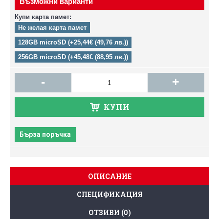
Възможни варианти
Купи карта памет:
Не желая карта памет
128GB microSD (+25,44€ (49,76 лв.))
256GB microSD (+45,48€ (88,95 лв.))
-
+
КУПИ
Бърза поръчка
ОПИСАНИЕ
СПЕЦИФИКАЦИЯ
ОТЗИВИ (0)