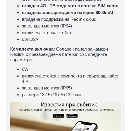
вграден 4G LTE модем със слот за SIM карта
вградена презареждаема батерия 6000mAh
вградена поддръжка на Reolink cloud
за външен монтаж (IP64)
включена стенна стойка
5Vdc/2А
Комплекта включва:
Соларен панел за камери
Reolink с презареждаема батерия със следните
параметри:
6W
включена стойка в комплекта и свързващ кабел
4 м
за външен монтаж (IP65)
размери 132.5х197.5х13.2 мм