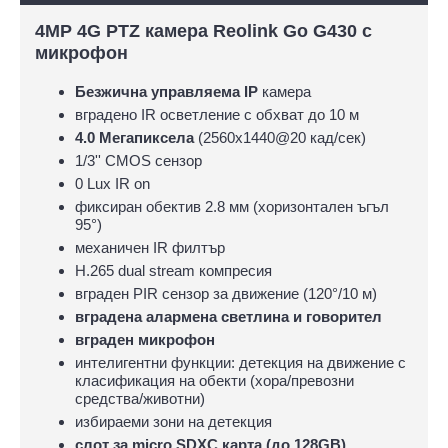
4MP 4G PTZ камера Reolink Go G430 с
микрофон
Безжична управляема IP
камера
вградено IR осветление с обхват до 10 м
4.0 Мегапиксела
(2560x1440@20 кад/сек)
1/3'' CMOS сензор
0 Lux IR on
фиксиран обектив 2.8 мм (хоризонтален ъгъл
95°)
механичен IR филтър
H.265 dual stream компресия
вграден PIR сензор за движение (120°/10 м)
вградена алармена светлина и говорител
вграден микрофон
интелигентни функции: детекция на движение с
класификация на обекти (хора/превозни
средства/животни)
избираеми зони на детекция
слот за micro SDXC карта (до 128GB)