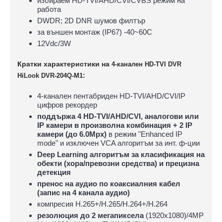
избираем HD-TVI/AHD/CVI/CVBS режим на
работа
DWDR; 2D DNR шумов филтър
за външен монтаж (IP67) -40~60C
12Vdc/3W
Кратки характеристики на
4-канален HD-TVI DVR
:
HiLook DVR-204Q-M1
4-канален пентабриден HD-TVI/AHD/CVI/IP
цифров рекордер
поддържа 4 HD-TVI/AHD/CVI, аналогови или
IP камери в произволна комбинация + 2 IP
камери (до 6.0Mpx)
в режим "Enhanced IP
mode" и изключен VCA алгоритъм за инт. ф-ции
Deep Learning алгоритъм за класификация на
обекти (хора/превозни средства) и прецизна
детекция
пренос на аудио по коаксиалния кабел
(запис на 4 канала аудио)
компресия H.265+/H.265/H.264+/H.264
резолюция до 2 мегапиксела
(1920x1080)/4MP