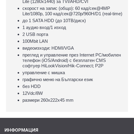
Lite (1280x1440) за TVI/AHD/CVI
скорост на запис (общо): 60 кад/сек@4MP
Lite/1080p, 100 кад/сек@720p/960H/D1 (real-time)
до 1 SATA HDD (до 10ТВ/диск)
1 аудио вход/1 изход
2 USB порта
100Mbit LAN
видеоизходи: HDMI/VGA
преглед и управление през Internet PC/мобилен
телефон (iOS/Android) с безплатен CMS
софтуер HiLookVision/Hik-Connect; P2P
управлeние с мишка
графично меню на Български език
без HDD
12Vdc/8W
размери 260х222х45 mm
ИНФОРМАЦИЯ