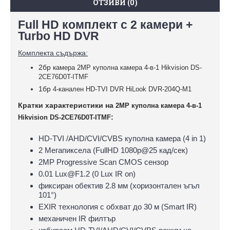
ОТЗИВИ (0)
Full HD комплект с 2 камери +
Turbo HD DVR
Комплекта съдържа:
2бр к
амера 2MP куполна камера 4-в-1 Hikvision DS-
2CE76D0T-ITMF
1бр
4-канален HD-TVI DVR HiLook DVR-204Q-M1
Кратки характеристики на
2MP куполна камера 4-в-1
:
Hikvision DS-2CE76D0T-ITMF
HD-TVI /AHD/CVI/CVBS куполна камера (4 in 1)
2 Мегапиксела (FullHD 1080p@25 кад/сек)
2MP Progressive Scan CMOS сензор
0.01 Lux@F1.2 (0 Lux IR on)
фиксиран обектив 2.8 мм (хоризонтален ъгъл
101°)
EXIR технология с обхват до 30 м (Smart IR)
механичен IR филтър