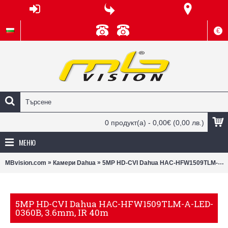
€
0 продукт(а) - 0,00€
(0,00 лв.)
МЕНЮ
»
»
MBvision.com
Камери Dahua
5MP HD-CVI Dahua HAC-HFW1509TLM-A-LED-0360B, 3.6mm, IR 40m
5MP HD-CVI Dahua HAC-HFW1509TLM-A-LED-
0360B, 3.6mm, IR 40m