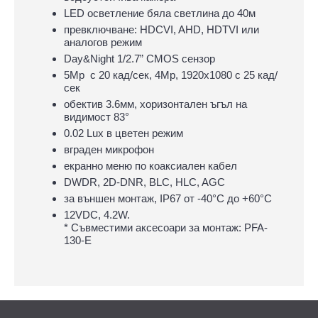
LED осветление бяла светлина до 40м
превключване: HDCVI, AHD, HDTVI или
аналогов режим
Day&Night 1/2.7” CMOS сензор
5Mp с 20 кад/сек, 4Mp, 1920x1080 с 25 кад/
сек
обектив 3.6мм, хоризонтален ъгъл на
видимост 83°
0.02 Lux в цветен режим
вграден микрофон
екранно меню по коаксиален кабел
DWDR, 2D-DNR, BLC, HLC, AGC
за външен монтаж, IP67 oт -40°С до +60°С
12VDC, 4.2W.
* Съвместими аксесоари за монтаж: PFA-
130-E