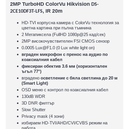
2MP TurboHD ColorVu Hikvision
DS-
, IR 20m
2CE10DF3T-LFS
HD-TVI корпусна камера с ColorVu технология за
цветна картина при пълна тъмнина
2 Мегапиксела (FullHD 1080p@25 кад/сек)
2MP високочувствителен FSI CMOS сензор
0.0005 Lux@F1.0 (0 Lux white light on)
вграден микрофон с пренос на аудио по
коаксиалния кабел
фиксиран обектив 3.6 мм (хоризонтален
ъгъл 77°)
вградено
осветление с бяла светлина до 20 м
(Smart Light)
OSD меню с контрол по коаксиалния кабел
130dB WDR
3D DNR филтър
Slow Shutter
Privacy mask (4 зони)
избираем HD-TVI/AHD/CVI/CVBS режим на
работа