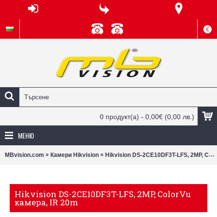
€
0 продукт(а) - 0,00€
(0,00 лв.)
МЕНЮ
»
»
MBvision.com
Камери Hikvision
Hikvision DS-2CE10DF3T-LFS, 2MP, ColorVu камера, IR 20m
Hikvision DS-2CE10DF3T-LFS, 2MP, ColorVu
камера, IR 20m