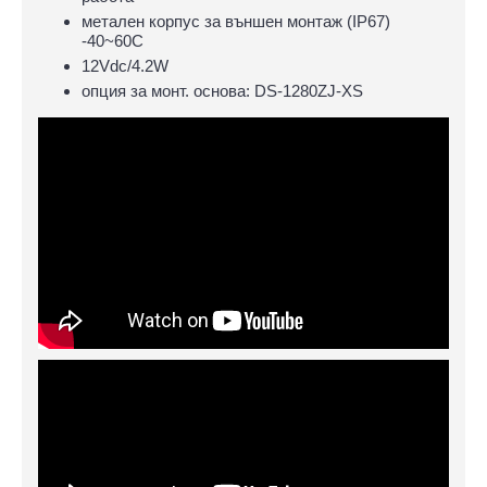
метален корпус за външен монтаж (IP67)
-40~60C
12Vdc/4.2W
опция за монт. основа: DS-1280ZJ-XS