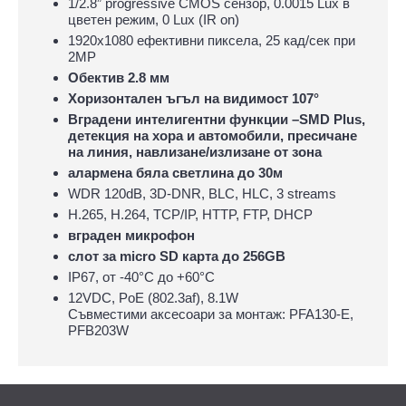
1/2.8” progressive CMOS сензор, 0.0015 Lux в
цветен режим, 0 Lux (IR on)
1920х1080 ефективни пиксела, 25 кад/сек при
2MP
Обектив 2.8 мм
Хоризонтален ъгъл на видимост 107°
Вградени интелигентни функции –SMD Plus,
детекция на хора и автомобили, пресичане
на линия, навлизане/излизане от зона
алармена бяла светлина до 30м
WDR 120dB, 3D-DNR, BLC, HLC, 3 streams
H.265, H.264, TCP/IP, HTTP, FTP, DHCP
вграден микрофон
слот за micro SD карта до 256GB
IP67, oт -40°С до +60°С
12VDC, PoE (802.3af), 8.1W
Съвместими аксесоари за монтаж: PFA130-E,
PFB203W