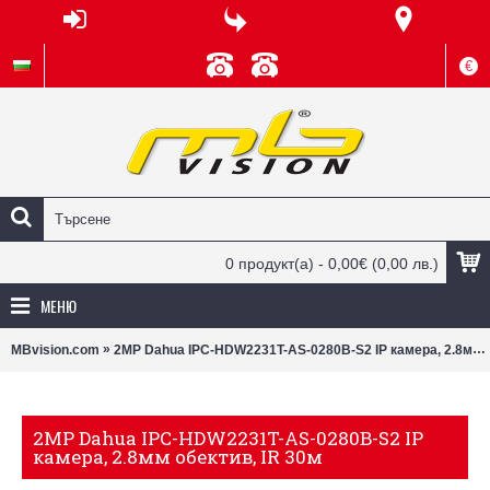
€
0 продукт(а) - 0,00€
(0,00 лв.)
МЕНЮ
»
MBvision.com
2MP Dahua IPC-HDW2231T-AS-0280B-S2 IP камера, 2.8мм обектив, IR 30м
2MP Dahua IPC-HDW2231T-AS-0280B-S2 IP
камера, 2.8мм обектив, IR 30м