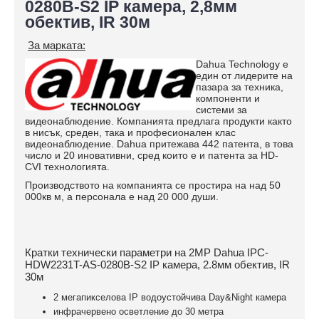
0280B-S2 IP камера, 2,8мм
обектив, IR 30м
За марката:
Dahua Technology е
един от лидерите на
пазара за техника,
компоненти и
системи за
видеонаблюдение. Компанията предлага продукти както
в нисък, среден, така и професионален клас
видеонаблюдение. Dahua притежава 442 патента, в това
число и 20 иновативни, сред които е и патента за HD-
CVI технологията.
Производството на компанията се простира на над 50
000кв м, а персонала е над 20 000 души.
Кратки технически параметри на 2MP Dahua IPC-
HDW2231T-AS-0280B-S2 IP камера, 2.8мм обектив, IR
30м
2 мегапикселова IP водоустойчива Day&Night камера
инфрачервено осветление до 30 метра