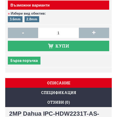
Възможни варианти
Избери вид обектив:
*
3.6mm
2.8mm
-
+
КУПИ
Бърза поръчка
ОПИСАНИЕ
СПЕЦИФИКАЦИЯ
ОТЗИВИ (0)
2MP Dahua IPC-HDW2231T-AS-