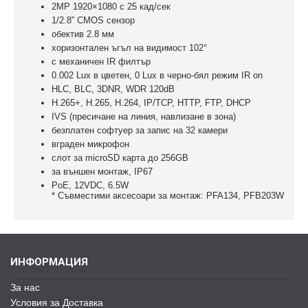
2MP 1920×1080 с 25 кад/сек
1/2.8” CMOS сензор
обектив 2.8 мм
хоризонтален ъгъл на видимост 102°
с механичен IR филтър
0.002 Lux в цветен, 0 Lux в черно-бял режим IR on
HLC, BLC, 3DNR, WDR 120dB
H.265+, H.265, H.264, IP/TCP, HTTP, FTP, DHCP
IVS (пресичане на линия, навлизане в зона)
безплатен софтуер за запис на 32 камери
вграден микрофон
слот за microSD карта до 256GB
за външен монтаж, IP67
PoE, 12VDC, 6.5W
* Съвместими аксесоари за монтаж: PFA134, PFB203W
ИНФОРМАЦИЯ
За нас
Условия за Доставка