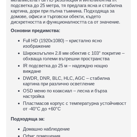
подсветка до 25 метра, тя предлага ясна и стабилна
картина, дори при пълна тъмнина. Подходяща за
домове, офиси и търговски обекти, където
дискретността и функционалността са от значение.
Основни предимства:
Full HD (1920x1080) – кристално ясно
изображение
Широкоъгълен 2.8 мм обектив с 103° покритие –
обхваща големи вътрешни пространства
IR подсветка до 25 м – надеждно нощно
виждане
DWDR, DNR, BLC, HLC, AGC – стабилна
картина при различно осветление
OSD меню по коаксиал – лесна и бърза
настройка
Пластмасов корпус с температурна устойчивост
от -40°C до +60°C
Подходяща за:
Домашно наблюдение
Офис помещения