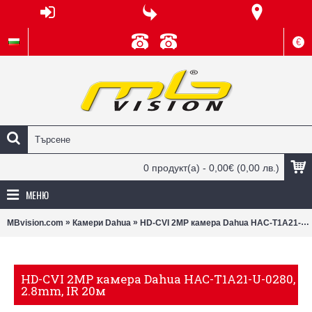
€
0 продукт(а) - 0,00€
(0,00 лв.)
МЕНЮ
»
»
MBvision.com
Камери Dahua
HD-CVI 2MP камера Dahua HAC-T1A21-U-0280, 2.8mm, IR 20м
HD-CVI 2MP камера Dahua HAC-T1A21-U-0280,
2.8mm, IR 20м