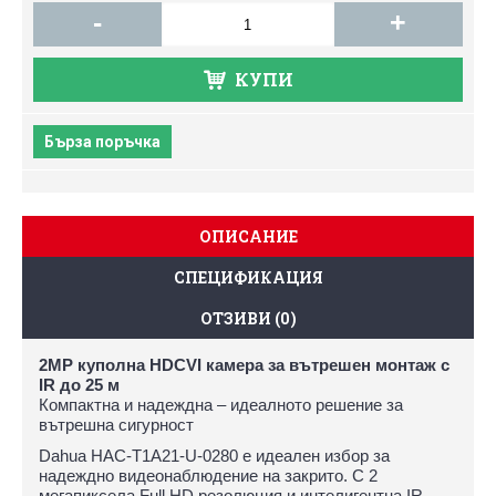
-
+
КУПИ
Бърза поръчка
ОПИСАНИЕ
СПЕЦИФИКАЦИЯ
ОТЗИВИ (0)
2MP куполна HDCVI камера за вътрешен монтаж с
IR до 25 м
Компактна и надеждна – идеалното решение за
вътрешна сигурност
Dahua HAC-T1A21-U-0280 е идеален избор за
надеждно видеонаблюдение на закрито. С 2
мегапиксела Full HD резолюция и интелигентна IR