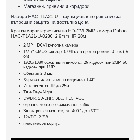
Магазини, приемни и коридори
Избери HAC-T1A21-U – функционално решение за
вътрешна защита на достъпна цена.
Кратки характеристики на HD-CVI 2MP камера Dahua
HAC-T1A21-U-0280, 2.8mm, IR 20м
2 MP HDCVI куполна камера
1/2.7" CMOS сензор, 0.04Lux в цветен режим, 0 Lux (IR
on)
1920х1080 ефективни пиксела, 25 кад/сек при 2MP, 50
кад/сек при 1MP
Обектив 2.8 мм
Хоризонтален ъгъл на видимост 103°
Интелигентен IR до 25м
True Day&Night
DWDR, 2D-DNR, BLC, HLC, AGC
екранно меню по коаксиален кабел
За вътрешен монтаж, oт -40°С до +60°С
12VDC, 2.3W
пластмасов корпус