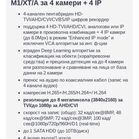
M1/XT/A за 4 камери + 4 IP
4-канален пентабриден HD-
TVI/AHD/CVI/CVBS/IP цифров рекордер
поддържа 4 HD-TVI/AHD/CVI, аналогови или IP
камери в произволна комбинация + 4 IP камери
(до 8.0Mpx) в режим "Enhanced IP mode" и
изключен VCA алгоритъм за инт. ф-ции
вграден Deep Learning алгоритъм за
класификация на обекти (хора/превозни
средства) и прецизна детекция на до 4 камери
или разпознаване и сравняване на лица от база
данни на 2 камери
пренос на аудио по коаксиалния кабел (запис на
4 канала аудио)
компресия H.265+/H.265/H.264+/ H.264
резолюция до 8 мегапиксела (3840x2160) за
TVI/до 1080p за AHD/CVI
скорост на запис (общо): 32 кад/сек@8MP, 48
кад/сек@5MP, 72 кад/сек@3MP, 100 кад/
сек@1080p/720p/960H/D1 (real-time)
до 1 SATA HDD (до 10ТВ/диск)
4 аудио входа/1 изход