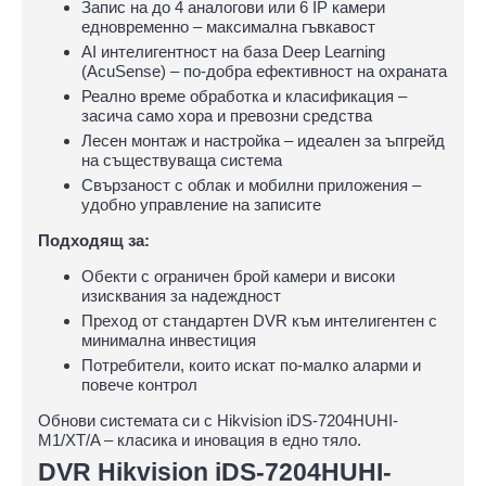
Запис на до 4 аналогови или 6 IP камери
едновременно – максимална гъвкавост
AI интелигентност на база Deep Learning
(AcuSense) – по-добра ефективност на охраната
Реално време обработка и класификация –
засича само хора и превозни средства
Лесен монтаж и настройка – идеален за ъпгрейд
на съществуваща система
Свързаност с облак и мобилни приложения –
удобно управление на записите
Подходящ за:
Обекти с ограничен брой камери и високи
изисквания за надеждност
Преход от стандартен DVR към интелигентен с
минимална инвестиция
Потребители, които искат по-малко аларми и
повече контрол
Обнови системата си с Hikvision iDS-7204HUHI-
M1/XT/A – класика и иновация в едно тяло.
DVR Hikvision iDS-7204HUHI-