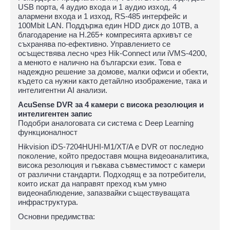
USB порта, 4 аудио входа и 1 аудио изход, 4
алармени входа и 1 изход, RS-485 интерфейс и
100Mbit LAN. Поддържа един HDD диск до 10TB, а
благодарение на H.265+ компресията архивът се
съхранява по-ефективно. Управлението се
осъществява лесно чрез Hik-Connect или iVMS-4200,
а менюто е налично на български език. Това е
надеждно решение за домове, малки офиси и обекти,
където са нужни както детайлно изображение, така и
интелигентни AI анализи.
AcuSense DVR за 4 камери с висока резолюция и
интелигентен запис
Подобри аналоговата си система с Deep Learning
функционалност
Hikvision iDS-7204HUHI-M1/XT/A е DVR от последно
поколение, който предоставя мощна видеоаналитика,
висока резолюция и гъвкава съвместимост с камери
от различни стандарти. Подходящ е за потребители,
които искат да направят преход към умно
видеонаблюдение, запазвайки съществуващата
инфраструктура.
Основни предимства: