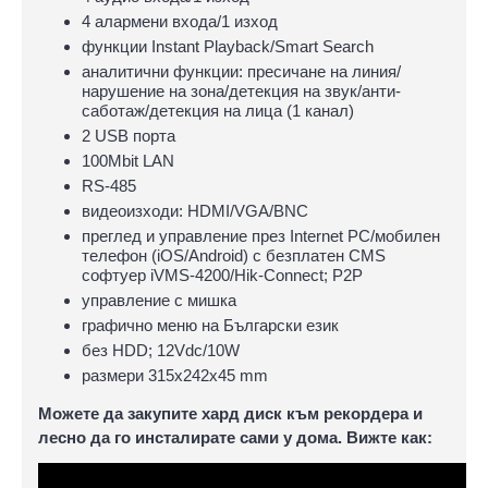
4 алармени входа/1 изход
функции Instant Playback/Smart Search
аналитични функции: пресичане на линия/
нарушение на зона/детекция на звук/анти-
саботаж/детекция на лица (1 канал)
2 USB порта
100Mbit LAN
RS-485
видеоизходи: HDMI/VGA/BNC
преглед и управление през Internet PC/мобилен
телефон (iOS/Android) с безплатен CMS
софтуер iVMS-4200/Hik-Connect; P2P
управлeние с мишка
графично меню на Български език
без HDD; 12Vdc/10W
размери 315х242х45 mm
Можете да закупите хард диск към рекордера и
лесно да го инсталирате сами у дома. Вижте как: