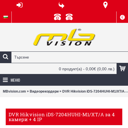
€
0 продукт(а) - 0,00€
(0,00 лв.)
МЕНЮ
»
»
MBvision.com
Видеорекордери
DVR Hikvision iDS-7204HUHI-M1/XT/A за 4 камери + 4 IP
DVR Hikvision iDS-7204HUHI-M1/XT/A за 4
камери + 4 IP