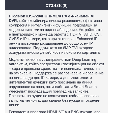
ОТЗИВИ (0)
Hikvision iDS-7204HUHI-M1/XT/A е 4-канален AI
DVR
, който комбинира висока резолюция, ефективна
компресия и интелигентни функции, подходящи за
модерни системи за видеонаблюдение. Устройството
е пентабридно и може да работи с HD-TVI, AHD, CVI,
CVBS и IP камери, като при активиран Enhanced IP
режим позволява разширяване до общо осем IP
видеоканала. Поддръжката на 8MP TVI входове
осигурява висока детайлност и яснота на картината.
Моделът включва усъвършенстван Deep Learning
алгоритъм, който предоставя класификация на обекти
– хора и превозни средства – и повишава точността
на откриване. Поддържа се разпознаване и сравнение
на лица на до две IP камери, а допълнителните
интелигентни функции като пресичане на линия,
нарушаване на зона, анти-саботаж и Smart Search
улесняват последващия преглед на записите.
Преносът на аудио по коаксиален кабел позволява
запис на четири аудио канала без нужда от отделни
линии.
Рекордерът предлага HDMI, VGA и BNC изходи, два