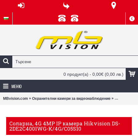
€
0 продукт(а) - 0,00€
(0,00 лв.)
МЕНЮ
»
»
MBvision.com
Охранителни камери за видеонаблюдение
Wi-Fi камери
Соларна, 4G 4MP IP камера Hikvision DS-
2DE2C400IWG-K/4G/C05S10