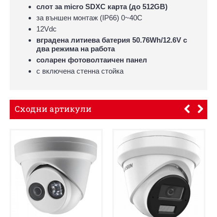
слот за micro SDXC карта (до 512GB)
за външен монтаж (IP66) 0~40C
12Vdc
вградена литиева батерия 50.76Wh/12.6V с
два режима на работа
соларен фотоволтаичен панел
с включена стенна стойка
Сходни артикули