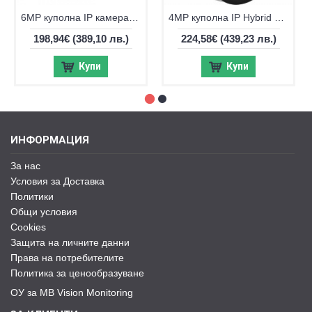
6MP куполна IP камера Hikvision DS-2CD2363G2-IU EXIR IR до 30m
4MP куполна IP Hybrid ColorVu камера Hikvision DS-2CD2343G2-LI2U
198,94€
(389,10 лв.)
224,58€
(439,23 лв.)
Купи
Купи
ИНФОРМАЦИЯ
За нас
Условия за Доставка
Политики
Общи условия
Cookies
Защита на личните данни
Права на потребителите
Политика за ценообразуване
ОУ за MB Vision Monitoring