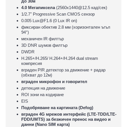
до 30м
4.0 Мегапиксела
(2560x1440@12.5 кад/сек)
1/2.7" Progressive Scan CMOS сензор
0.005 Lux@F1.6 (0 Lux IR on)
фиксиран обектив 2.8 мм (хоризонтален ъгъл
94°)
механичен IR филтър
3D DNR шумов филтър
DWDR
H.265+/H.265/ H.264+/H.264 dual stream
компресия
вграден PIR детектор за движение + радар
(обхват до 12м)
вграден микрофон и говорител
детекция на движение
ROI зони на кодиране
EIS
Подобряване на картината (Defog)
вграден 4G мрежов интерфейс (LTE-TDD/LTE-
FDD/UMTS) за безжичен пренос на видео и
данни (Nano SIM карта)