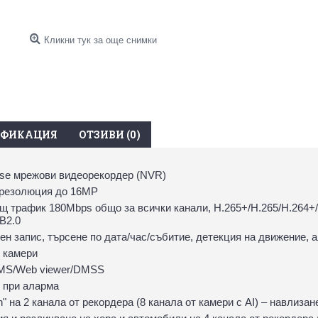
Кликни тук за още снимки
ИФИКАЦИЯ
ОТЗИВИ (0)
se мрежови видeoрекордер (NVR)
 резолюция до 16MР
 трафик 180Mbps общо за всички канали, H.265+/H.265/H.264+/
B2.0
н запис, търсене по дата/час/събитие, детекция на движение, а
 камери
CMS/Web viewer/DMSS
 при аларма
on" на 2 канала от рекордера (8 канала от камери с AI) – навлиза