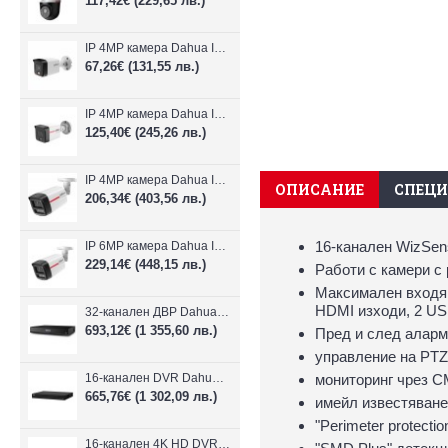
117,42€
(229,65 лв.)
IP 4MP камера Dahua IPC-B1E40-A-0280B, 2.8mm, IR 30m
67,26€
(131,55 лв.)
IP 4MP камера Dahua IPC-HFW1439TC1-A-LED-0280B-PRO, 2.8mm, IR 30m
125,40€
(245,26 лв.)
IP 4MP камера Dahua IPC-HFW2449TL-S-LED-0280B-PRO, 2.8mm, IR 50m
ОПИСАНИЕ
СПЕЦ
206,34€
(403,56 лв.)
16-канален WizSen
IP 6MP камера Dahua IPC-HFW2649TL-S-LED-0280B-PRO, 2.8mm, IR 50m
229,14€
(448,15 лв.)
Работи с камери с
Максимален входящ
HDMI изходи, 2 US
32-канален ДВР Dahua XVR5232AN-I3/Т
693,12€
(1 355,60 лв.)
Пред и след аларме
управление на PTZ
16-канален DVR Dahua XVR5216AN-4KL-I3/T + 16 IP
мониторинг чрез 
665,76€
(1 302,09 лв.)
имейл известяване
"Perimeter protecti
16-канален 4K HD DVR Dahua XVR5116H-4KL-I3/T + 16 IP камери