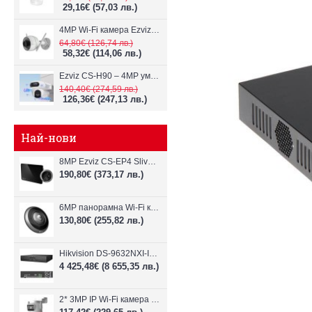
29,16€
(57,03 лв.)
4MP Wi-Fi камерa Ezviz CS-H3c с микрофон и говорител
64,80€
(126,74 лв.)
58,32€
(114,06 лв.)
Ezviz CS-H90 – 4MP умна Wi-Fi камера, два обектива и цветен нощен
140,40€
(274,59 лв.)
126,36€
(247,13 лв.)
Най-нови
8MP Ezviz CS-EP4 Sliver Wi-Fi видеодомофон
190,80€
(373,17 лв.)
6MP панорамна Wi-Fi камерa Ezviz CS-E4p
130,80€
(255,82 лв.)
Hikvision DS-9632NXI-I8/VPro – 32-канален NVR с интелигентен AI анализ
4 425,48€
(8 655,35 лв.)
2* 3MP IP Wi-Fi камера Dahua P3D-3F-PV-P-0280B/0600B-PRO