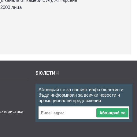
8 канала от камери с AI), AI търсене
о 2000 лица
БЮЛЕТИН
Абонирай се за нашият инфо бюлетин и
бъди информиран за всички новости и
промоционални предложения
актеристики
Абонирай се