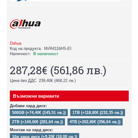
Dahua
Код на продукта:
NVR4116HS-EI
Наличност:
В наличност
287,28€
(561,86 лв.)
Цена без ДДС: 239,40€
(468,22 лв.)
Възможни варианти
Добави хард диск:
500GB (+74,40€ (145,51 лв.))
1TB (+118,80€ (232,35 лв.))
2TB (+144,00€ (281,64 лв.))
4TB (+202,80€ (396,64 лв.))
Монтаж на хард диск:
1бр хард диск (+9,20€ (18,00 лв.))