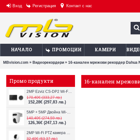
Вход
Регистрация
Контакт с нас
НАЧАЛО
ПРОМОЦИИ
КАМЕРИ
ВИДЕ
»
»
MBvision.com
Видеорекордери
16-канален мрежови рекордер Dahua 
Промо продукти
16-канален мрежови
2MP Ezviz CS-DP2 Wi-Fi видеодомофон
170,40€
(333,27 лв.)
152,28€
(297,83 лв.)
5MP + 5MP Двойна Wi-Fi IP камера с два обектива Ezviz CS-H9c
140,40€
(274,59 лв.)
126,36€
(247,13 лв.)
2MP Wi-Fi PTZ камерa с микрофон и говорител Ezviz CS-TY1
32,40€
(63,37 лв.)