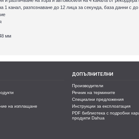
я и различване на хора и автомобили на 4 канала от рекордера (
 на 1 канал, разпознаване до 12 лица за секунда, база данни с д
ние
я
48 мм
ДОПЪЛНИТЕЛНИ
Производители
одукти
Речник на термините
Специални предложения
ние на изплащане
Инструкции за експлоатация
PDF библиотека с подробни хар
продукти Dahua